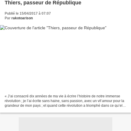
Thiers, passeur de République
Publié le 15/04/2017 à 07:07
Par
rakotoarison
« J’ai consacré dix années de ma vie à écrire l’histoire de notre immense
révolution ; je l’ai écrite sans haine, sans passion, avec un vif amour pour la
grandeur de mon pays ; et quand cette révolution a triomphé dans ce qu’elle
avait de bon, de juste,...