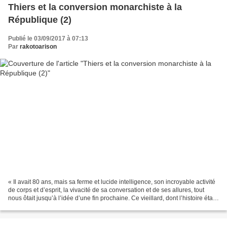
Thiers et la conversion monarchiste à la
République (2)
Publié le 03/09/2017 à 07:13
Par
rakotoarison
« Il avait 80 ans, mais sa ferme et lucide intelligence, son incroyable activité
de corps et d’esprit, la vivacité de sa conversation et de ses allures, tout
nous ôtait jusqu’à l’idée d’une fin prochaine. Ce vieillard, dont l’histoire était
celle du pays...