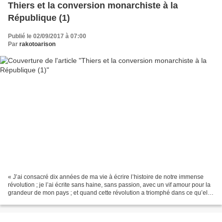
Thiers et la conversion monarchiste à la
République (1)
Publié le 02/09/2017 à 07:00
Par
rakotoarison
« J’ai consacré dix années de ma vie à écrire l’histoire de notre immense
révolution ; je l’ai écrite sans haine, sans passion, avec un vif amour pour la
grandeur de mon pays ; et quand cette révolution a triomphé dans ce qu’elle
avait de bon, de juste,...