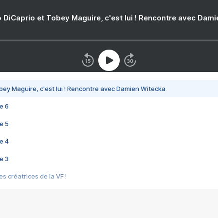
 DiCaprio et Tobey Maguire, c'est lui ! Rencontre avec Dam
bey Maguire, c'est lui ! Rencontre avec Damien Witecka
e 6
e 5
e 4
e 3
s créatrices de la VF !
e 2
e 1