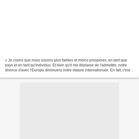
« Je crains que nous soyons plus faibles et moins prospères, en tant que
pays et en tant qu'individus. Et bien qu'il me déplaise de l'admettre, notre
divorce d'avec l'Europe diminuera notre stature internationale. En fait, c'est
déjà fait. » (John Major,...