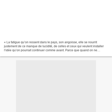
« La fatigue qu’on ressent dans le pays, son angoisse, elle se nourrit
justement de ce manque de lucidité, de celles et ceux qui veulent installer
l’idée qu’on pourrait continuer comme avant. Parce que quand on ne
regarde pas le monde tel qu’il va, ses...