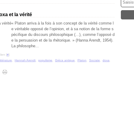
xa et la vérité
« Platon arriva à la fois à son concept de la vérité comme l
e véritable opposé de l’opinion, et à sa notion de la forme s
pécifique du discours philosophique (…), comme l’opposé d
e la persuasion et de la rhétorique. » (Hanna Arendt, 1954).
La philosophe...
ien [
#
]
littérature
,
Hannah Arendt
,
populisme
,
Grèce antique
,
Platon
,
Socrate
,
doxa
,