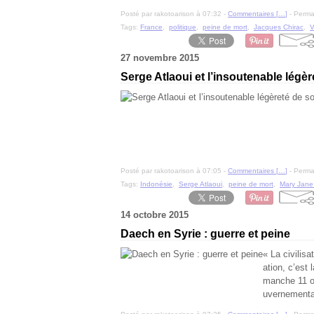
Posté par rakotoarison à 07:32 -
Commentaires [
…
]
- Permal
Tags:
France
,
politique
,
peine de mort
,
Jacques Chirac
,
V
27 novembre 2015
Serge Atlaoui et l’insoutenable légè
Posté par rakotoarison à 07:05 -
Commentaires [
…
]
- Permal
Tags:
Indonésie
,
Serge Atlaoui
,
peine de mort
,
Mary Jane
14 octobre 2015
Daech en Syrie : guerre et peine
« La civilisat
ation, c’est 
manche 11 o
uvernemental