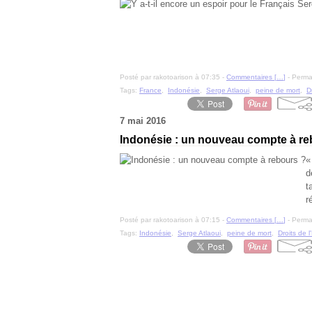
Posté par rakotoarison à 07:35 -
Commentaires [
…
]
- Permal
Tags:
France
,
Indonésie
,
Serge Atlaoui
,
peine de mort
,
D
7 mai 2016
Indonésie : un nouveau compte à re
«
d
t
r
Posté par rakotoarison à 07:15 -
Commentaires [
…
]
- Permal
Tags:
Indonésie
,
Serge Atlaoui
,
peine de mort
,
Droits de 