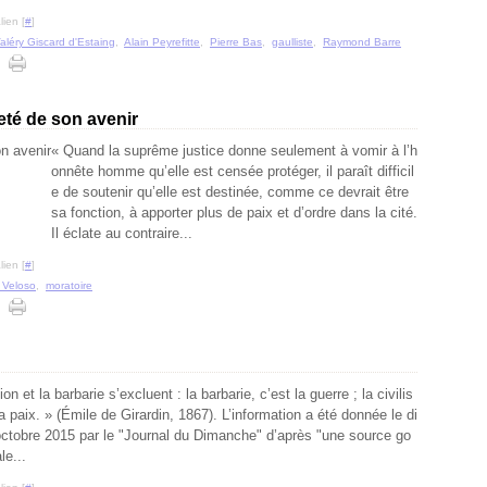
ien [
#
]
aléry Giscard d'Estaing
,
Alain Peyrefitte
,
Pierre Bas
,
gaulliste
,
Raymond Barre
reté de son avenir
« Quand la suprême justice donne seulement à vomir à l’h
onnête homme qu’elle est censée protéger, il paraît difficil
e de soutenir qu’elle est destinée, comme ce devrait être
sa fonction, à apporter plus de paix et d’ordre dans la cité.
Il éclate au contraire...
ien [
#
]
 Veloso
,
moratoire
ion et la barbarie s’excluent : la barbarie, c’est la guerre ; la civilis
la paix. » (Émile de Girardin, 1867). L’information a été donnée le di
ctobre 2015 par le "Journal du Dimanche" d’après "une source go
e...