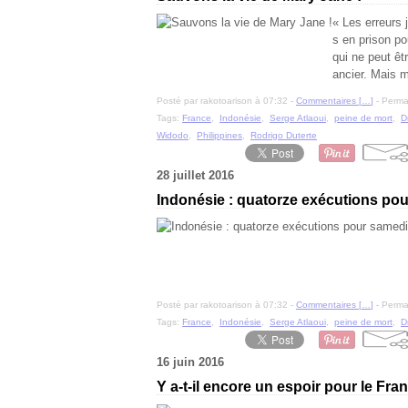
« Les erreurs 
s en prison p
qui ne peut ê
ancier. Mais 
Posté par rakotoarison à 07:32 -
Commentaires [
…
]
- Permal
Tags:
France
,
Indonésie
,
Serge Atlaoui
,
peine de mort
,
D
Widodo
,
Philippines
,
Rodrigo Duterte
28 juillet 2016
Indonésie : quatorze exécutions po
Posté par rakotoarison à 07:32 -
Commentaires [
…
]
- Permal
Tags:
France
,
Indonésie
,
Serge Atlaoui
,
peine de mort
,
D
16 juin 2016
Y a-t-il encore un espoir pour le Fra