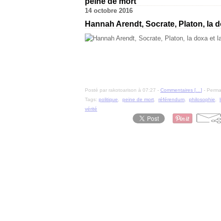
peine de mort
14 octobre 2016
Hannah Arendt, Socrate, Platon, la do
Posté par rakotoarison à 07:27 -
Commentaires [
…
]
- Permal
Tags:
politique
,
peine de mort
,
référendum
,
philosophie
,
vérité