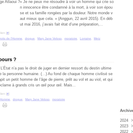
« Je ne peux me résoudre à voir un homme qui crie so
n innocence être condamné à la mort, à voir son épou
se et sa famille rongées par la douleur. Notre monde v
aut mieux que cela. » (Anggun, 22 avril 2015). En déb
ut mai 2016, j’avais fait état d’une préparation,...
ien [
#
]
roits de l'Homme
,
drogue
,
Mary Jane Veloso
,
moratoire
,
Lorraine
,
Metz
bours ?
 L’État n’a pas le droit de juger en dernier ressort du destin ultime
e la personne humaine. (…) Au fond de chaque homme civilisé se
apit un petit homme de l’âge de pierre, prêt au vol et au viol, et qui
éclame à grands cris un œil pour œil. Mais...
ien [
#
]
l'Homme
,
drogue
,
Mary Jane Veloso
,
moratoire
Archiv
2024
2023
Févr
2022
Janv
Déc