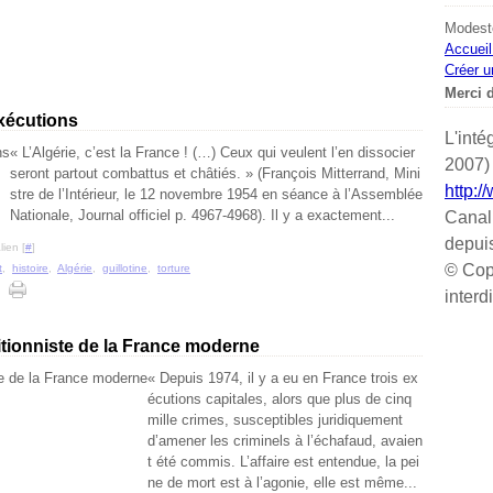
Modeste
Accueil
Créer u
Merci d
exécutions
L'inté
« L’Algérie, c’est la France ! (…) Ceux qui veulent l’en dissocier
2007) 
seront partout combattus et châtiés. » (François Mitterrand, Mini
http:/
stre de l’Intérieur, le 12 novembre 1954 en séance à l’Assemblée
Nationale, Journal officiel p. 4967-4968). Il y a exactement...
Canal
depui
ien [
#
]
© Cop
t
,
histoire
,
Algérie
,
guillotine
,
torture
interd
itionniste de la France moderne
« Depuis 1974, il y a eu en France trois ex
écutions capitales, alors que plus de cinq
mille crimes, susceptibles juridiquement
d’amener les criminels à l’échafaud, avaien
t été commis. L’affaire est entendue, la pei
ne de mort est à l’agonie, elle est même...