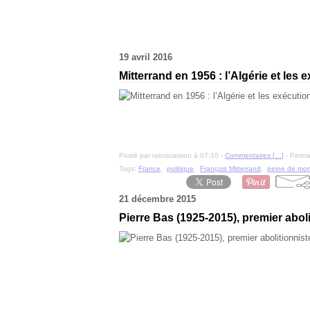
19 avril 2016
Mitterrand en 1956 : l’Algérie et les 
Posté par rakotoarison à 07:10 -
Commentaires [
…
]
- Permal
Tags:
France
,
politique
,
François Mitterrand
,
peine de mor
21 décembre 2015
Pierre Bas (1925-2015), premier abol