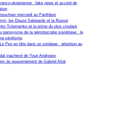
franco-ukrainienne : fake news et accord de
tion
nouchian mercredi au Panthéon
vin, les Douze Salopards et la Russie
tin Tchernenko et la prime du plus croulant
u paroxysme de la gérontocratie soviétique : le
me-sénilisme
Le Pen en tête dans un sondage : attention au
at inachevé de Youri Andropov
ris du gouvernement de Gabriel Attal