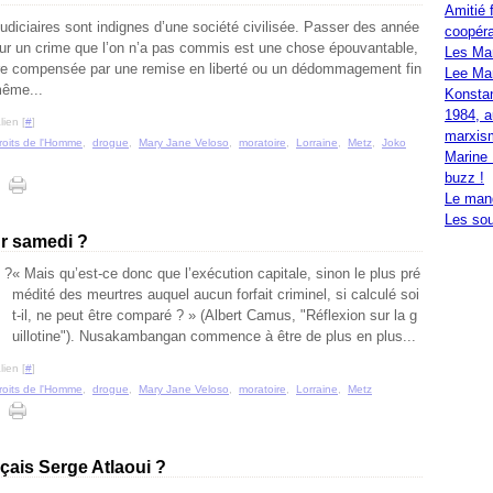
Amitié 
judiciaires sont indignes d’une société civilisée. Passer des année
coopéra
our un crime que l’on n’a pas commis est une chose épouvantable,
Les Ma
tre compensée par une remise en liberté ou un dédommagement fin
Lee Mar
même...
Konstan
1984, a
ien [
#
]
marxis
roits de l'Homme
,
drogue
,
Mary Jane Veloso
,
moratoire
,
Lorraine
,
Metz
,
Joko
Marine 
buzz !
Le mand
Les sou
ur samedi ?
« Mais qu’est-ce donc que l’exécution capitale, sinon le plus pré
médité des meurtres auquel aucun forfait criminel, si calculé soi
t-il, ne peut être comparé ? » (Albert Camus, "Réflexion sur la g
uillotine"). Nusakambangan commence à être de plus en plus...
ien [
#
]
roits de l'Homme
,
drogue
,
Mary Jane Veloso
,
moratoire
,
Lorraine
,
Metz
nçais Serge Atlaoui ?