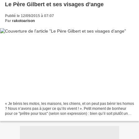
Le Père Gilbert et ses visages d’ange
Publié le 12/09/2015 à 07:07
Par
rakotoarison
« Je bénis les motos, les maisons, les chiens, et on peut pas bénir les homos
? Nous n’avons pas à juger ce qu’ils vivent ! ». Petit moment de bonheur
pour ce "prêtre pour tous" (selon son expression) : bien qu’il soit plutôt un
lève-tard (à cause de...