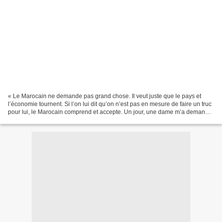
« Le Marocain ne demande pas grand chose. Il veut juste que le pays et
l’économie tournent. Si l’on lui dit qu’on n’est pas en mesure de faire un truc
pour lui, le Marocain comprend et accepte. Un jour, une dame m’a demandé
ce que je pensais de la pauvreté...