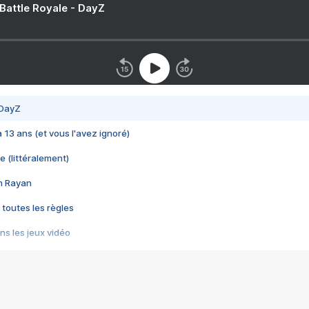
 Battle Royale - DayZ
 DayZ
 a 13 ans (et vous l'avez ignoré)
e (littéralement)
im Rayan
 toutes les règles
s les jeux vidéo
us choquant de Rockstar ? - Le scandale BULLY
e plus moche de Steam
du RÊVE tourne au CAUCHEMAR