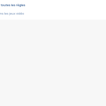
 toutes les règles
s les jeux vidéo
us choquant de Rockstar ? - Le scandale BULLY
e plus moche de Steam
du RÊVE tourne au CAUCHEMAR
pendant 8 heures
it… à tort
umiliés par un jeu vidéo
ire - Final Fantasy 8
ti un empire - Age of Empires
story DOFUS
tard, il crée l'un des pires jeux de tous les temps, MindsEye.