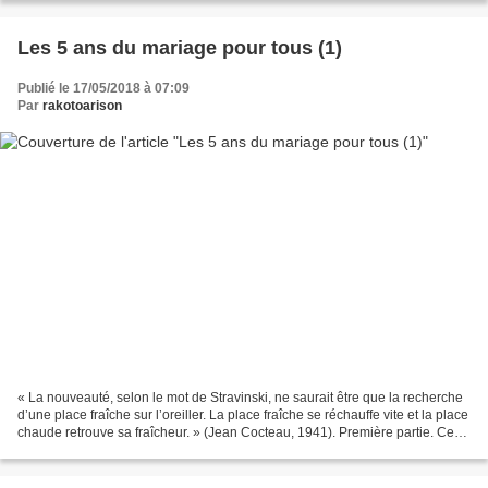
Les 5 ans du mariage pour tous (1)
Publié le 17/05/2018 à 07:09
Par
rakotoarison
« La nouveauté, selon le mot de Stravinski, ne saurait être que la recherche
d’une place fraîche sur l’oreiller. La place fraîche se réchauffe vite et la place
chaude retrouve sa fraîcheur. » (Jean Cocteau, 1941). Première partie. Ce
jeudi 17 mai 2018,...