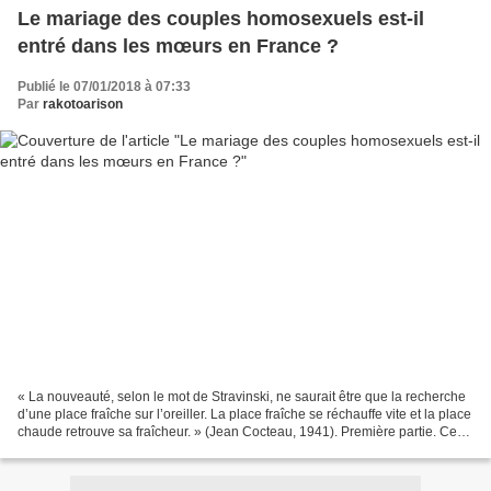
Le mariage des couples homosexuels est-il
entré dans les mœurs en France ?
Publié le 07/01/2018 à 07:33
Par
rakotoarison
« La nouveauté, selon le mot de Stravinski, ne saurait être que la recherche
d’une place fraîche sur l’oreiller. La place fraîche se réchauffe vite et la place
chaude retrouve sa fraîcheur. » (Jean Cocteau, 1941). Première partie. Ce
jeudi 17 mai 2018,...