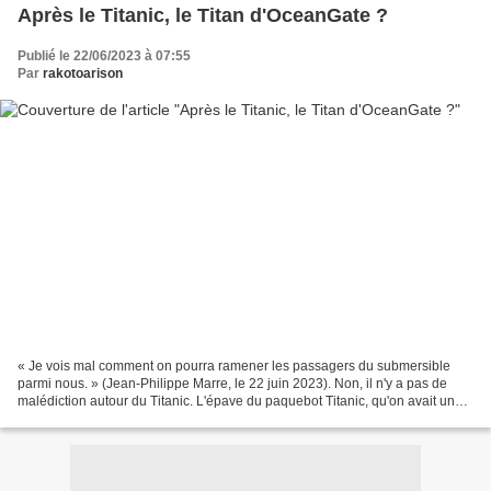
Après le Titanic, le Titan d'OceanGate ?
Publié le 22/06/2023 à 07:55
Par
rakotoarison
« Je vois mal comment on pourra ramener les passagers du submersible
parmi nous. » (Jean-Philippe Marre, le 22 juin 2023). Non, il n'y a pas de
malédiction autour du Titanic. L'épave du paquebot Titanic, qu'on avait un
peu trop théoriquement et trop orgueilleusement...