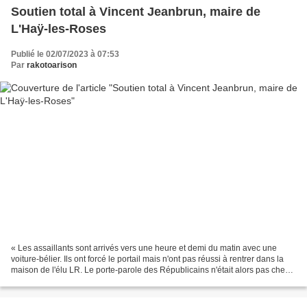
Soutien total à Vincent Jeanbrun, maire de
L'Haÿ-les-Roses
Publié le 02/07/2023 à 07:53
Par
rakotoarison
« Les assaillants sont arrivés vers une heure et demi du matin avec une
voiture-bélier. Ils ont forcé le portail mais n'ont pas réussi à rentrer dans la
maison de l'élu LR. Le porte-parole des Républicains n'était alors pas chez
lui, mais encore en mairie,...