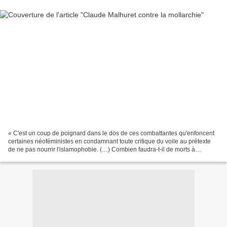
« C'est un coup de poignard dans le dos de ces combattantes qu'enfoncent
certaines néoféministes en condamnant toute critique du voile au prétexte
de ne pas nourrir l'islamophobie. (…) Combien faudra-t-il de morts à
Téhéran pour que l'héroïsme des Iraniennes...