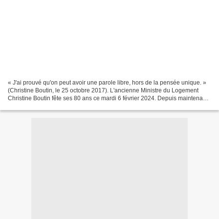
« J'ai prouvé qu'on peut avoir une parole libre, hors de la pensée unique. »
(Christine Boutin, le 25 octobre 2017). L'ancienne Ministre du Logement
Christine Boutin fête ses 80 ans ce mardi 6 février 2024. Depuis maintenant
six ans et demi (depuis le...