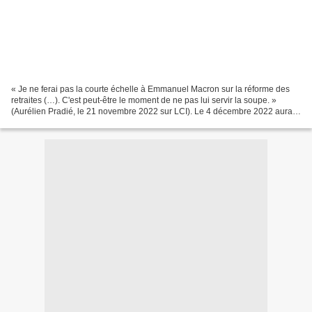
« Je ne ferai pas la courte échelle à Emmanuel Macron sur la réforme des
retraites (…). C'est peut-être le moment de ne pas lui servir la soupe. »
(Aurélien Pradié, le 21 novembre 2022 sur LCI). Le 4 décembre 2022 aura
lieu le premier tour dématérialisé...