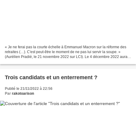
« Je ne ferai pas la courte échelle à Emmanuel Macron sur la réforme des
retraites (…). C'est peut-être le moment de ne pas lui servir la soupe. »
(Aurélien Pradié, le 21 novembre 2022 sur LCI). Le 4 décembre 2022 aura
lieu le premier tour dématérialisé...
Trois candidats et un enterrement ?
Publié le 21/11/2022 à 22:56
Par
rakotoarison