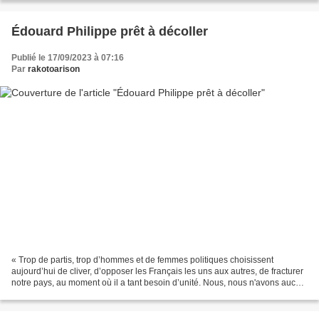
Édouard Philippe prêt à décoller
Publié le 17/09/2023 à 07:16
Par
rakotoarison
« Trop de partis, trop d’hommes et de femmes politiques choisissent
aujourd’hui de cliver, d’opposer les Français les uns aux autres, de fracturer
notre pays, au moment où il a tant besoin d’unité. Nous, nous n'avons aucun
adversaire dans le bloc central...