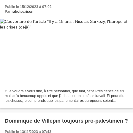
Publié le 15/12/2023 à 07:02
Par
rakotoarison
« Je voudrais vous dire, à titre personnel, que moi, cette Présidence de six
mois m'a beaucoup appris et que j'ai beaucoup aimé ce travail. Et pour dire
les choses, je comprends que les parlementaires européens soient
passionnés par ce qu'ils font (…)....
Dominique de Villepin toujours pro-palestinien ?
Publié le 13/11/2023 à 07:43