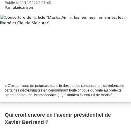
Publié le 09/10/2022 à 07:45
Par
rakotoarison
« C'est un coup de poignard dans le dos de ces combattantes qu'enfoncent
certaines néoféministes en condamnant toute critique du voile au prétexte
de ne pas nourrir l'islamophobie. (…) Combien faudra-t-il de morts à
Téhéran pour que l'héroïsme des Iraniennes...
Qui croit encore en l'avenir présidentiel de
Xavier Bertrand ?