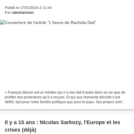
Publié le 17/01/2024 à 11:44
Par
rakotoarison
« François Baroin est un héritier qui n’a rien fait d’autre dans sa vie que de
profiter des protections qu’il a reçues. Et qui aux moments décisifs s’est
défilé, tant pour notre famille politique que pour le pays. Ses propos sont
indignes. Je n’ai pas...
Il y a 15 ans : Nicolas Sarkozy, l'Europe et les
crises (déjà)