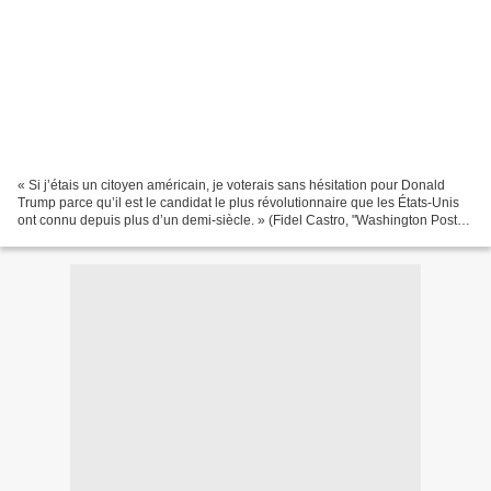
« Si j’étais un citoyen américain, je voterais sans hésitation pour Donald
Trump parce qu’il est le candidat le plus révolutionnaire que les États-Unis
ont connu depuis plus d’un demi-siècle. » (Fidel Castro, "Washington Post"
le 31 mars 2016). L’ancien...