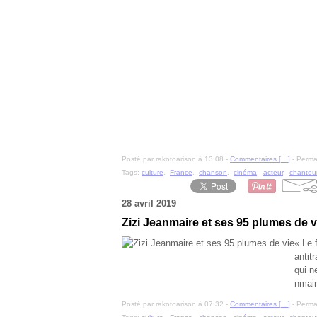
Posté par rakotoarison à 13:08 -
Commentaires [
…
]
- Permal
Tags:
culture
,
France
,
chanson
,
cinéma
,
acteur
,
chanteu
28 avril 2019
Zizi Jeanmaire et ses 95 plumes de v
« Le 
antit
qui n
nmair
Posté par rakotoarison à 07:32 -
Commentaires [
…
]
- Permal