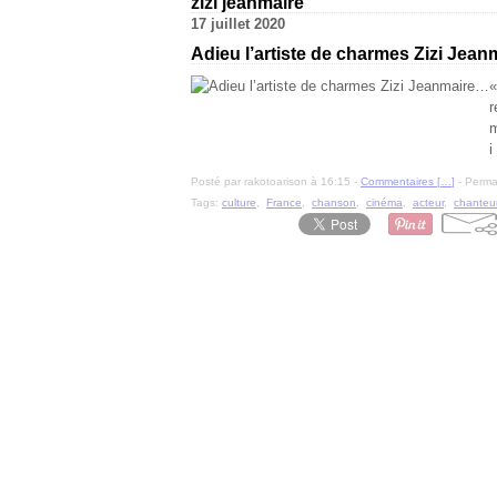
zizi jeanmaire
17 juillet 2020
Adieu l’artiste de charmes Zizi Jea
«
r
m
i
Posté par rakotoarison à 16:15 -
Commentaires [
…
]
- Permal
Tags:
culture
,
France
,
chanson
,
cinéma
,
acteur
,
chanteu