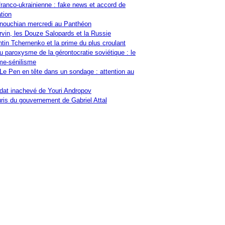
franco-ukrainienne : fake news et accord de
tion
nouchian mercredi au Panthéon
vin, les Douze Salopards et la Russie
tin Tchernenko et la prime du plus croulant
u paroxysme de la gérontocratie soviétique : le
me-sénilisme
Le Pen en tête dans un sondage : attention au
at inachevé de Youri Andropov
ris du gouvernement de Gabriel Attal