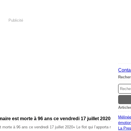
Publicité
Contac
Recher
Article
Mélinée
ire est morte à 96 ans ce vendredi 17 juillet 2020
émotion
« Le flot qui l’apporta r
La Pres