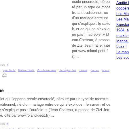
ecule ensorcelé, dérou
Amitié 
té par un type de mons
coopéra
tre antitraditionnel, né
Les Ma
d’un mariage entre ce
Lee Mar
qui s’explique : le savo
Konstan
ir, et ce qui ne s’expliq
1984, a
ue pas : l’auréole. » (J
marxis
ean Cocteau, à propos
Marine 
de Zizi Jeanmaire, cité
buzz !
par www.roland-petit.f
Le mand
r)....
Les sou
ien [
#
]
r
,
spectacle
,
Roland Petit
,
Zizi Jeanmaire
,
chorégraphie
,
danse
,
plumes
,
revue
ie
flot qui l’apporta recule ensorcelé, dérouté par un type de monstre
raditionnel, né d’un mariage entre ce qui s’explique : le savoir, et ce
e s’explique pas : l’auréole. » (Jean Cocteau, à propos de Zizi Jea
e, cité par www.roland-petit.fr)....
ien [
#
]