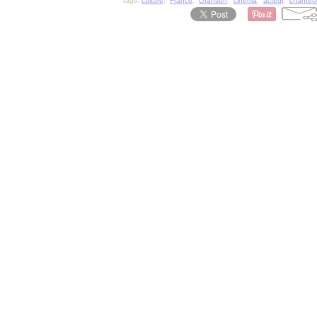
Tags:
culture
,
France
,
chanson
,
cinéma
,
acteur
,
chanteu