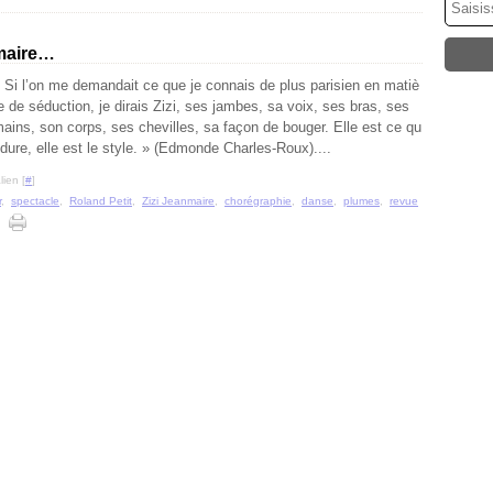
nmaire…
 Si l’on me demandait ce que je connais de plus parisien en matiè
e de séduction, je dirais Zizi, ses jambes, sa voix, ses bras, ses
ains, son corps, ses chevilles, sa façon de bouger. Elle est ce qu
 dure, elle est le style. » (Edmonde Charles-Roux)....
ien [
#
]
r
,
spectacle
,
Roland Petit
,
Zizi Jeanmaire
,
chorégraphie
,
danse
,
plumes
,
revue