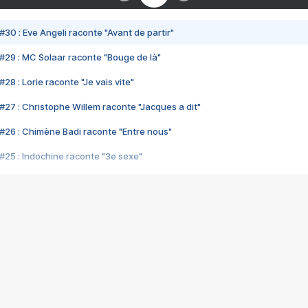
#30 : Eve Angeli raconte "Avant de partir"
#29 : MC Solaar raconte "Bouge de là"
28 : Lorie raconte "Je vais vite"
#27 : Christophe Willem raconte "Jacques a dit"
#26 : Chimène Badi raconte "Entre nous"
#25 : Indochine raconte "3e sexe"
#24 : Zaho raconte "C'est chelou"
#23 : Patrick Bruel raconte "Au café des délices"
#22 : Kyo raconte "Le chemin"
#21 : Nolwenn Leroy raconte "Cassé"
#20 : Patrick Hernandez raconte "Born to be alive"
#19 : Lorie raconte "Près de moi"