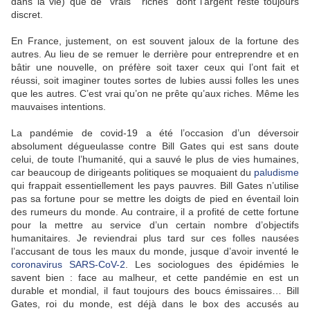
dans la vie) que de "vrais" "riches" dont l’argent reste toujours
discret.
En France, justement, on est souvent jaloux de la fortune des
autres. Au lieu de se remuer le derrière pour entreprendre et en
bâtir une nouvelle, on préfère soit taxer ceux qui l’ont fait et
réussi, soit imaginer toutes sortes de lubies aussi folles les unes
que les autres. C’est vrai qu’on ne prête qu’aux riches. Même les
mauvaises intentions.
La pandémie de covid-19 a été l’occasion d’un déversoir
absolument dégueulasse contre Bill Gates qui est sans doute
celui, de toute l’humanité, qui a sauvé le plus de vies humaines,
car beaucoup de dirigeants politiques se moquaient du
paludisme
qui frappait essentiellement les pays pauvres. Bill Gates n’utilise
pas sa fortune pour se mettre les doigts de pied en éventail loin
des rumeurs du monde. Au contraire, il a profité de cette fortune
pour la mettre au service d’un certain nombre d’objectifs
humanitaires. Je reviendrai plus tard sur ces folles nausées
l’accusant de tous les maux du monde, jusque d’avoir inventé le
coronavirus SARS-CoV-2
. Les sociologues des épidémies le
savent bien : face au malheur, et cette pandémie en est un
durable et mondial, il faut toujours des boucs émissaires… Bill
Gates, roi du monde, est déjà dans le box des accusés au