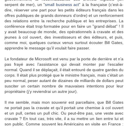
serpent de mer), un "
small business act
" à la française (c’est-à-
dire, réserver une part pour les petits éditeurs français dans les
offres publiques de grands donneurs d’ordre) et un renforcement
des relations entre la recherche publique et les entreprises. La
conférence était trop formatée pour en faire un "grand débat" ! Il
y avait beaucoup de monde, des opérationnels à cravate et des
jeunes à col ouvert, des investisseurs et des éditeurs, et puis,
comme moi, quelques curieux venus surtout écouter Bill Gates,
apprendre le message qu’il voulait faire passer.
Le fondateur de Microsoft est venu par la porte de derrière et n’a
pas frayé avec l’assistance qui devait monter par l’escalier
normal. Quand il se déplaçait, il était entouré de quatre gardes du
corps. Il était plus protégé que le ministre français, mais c’était un
peu normal, peser autant de dizaines de milliards de dollars peut
susciter un certain nombre de mauvaises intentions pour leur
propriétaire (j’y reviendrai un autre jour).
Il me semble, mais mon souvenir est parcellaire, que Bill Gates
ne portait pas la cravate et qu’il portait une chemise à col ouvert
et un pull, certes un pull chic. Ou peut-être pas, une veste avec
cravate ? En tout cas, très vite, il a su mettre un lien entre lui et
son public. Comme souvent les Américains en visite en France :