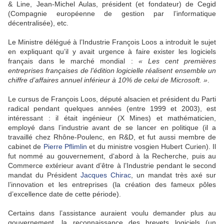
& Line, Jean-Michel Aulas, président (et fondateur) de Cegid
(Compagnie européenne de gestion par l’informatique
décentralisée), etc.
Le Ministre délégué à l’Industrie François Loos a introduit le sujet
en expliquant qu’il y avait urgence à faire exister les logiciels
français dans le marché mondial :
« Les cent premières
entreprises françaises de l’édition logicielle réalisent ensemble un
chiffre d’affaires annuel inférieur à 10% de celui de Microsoft. »
.
Le cursus de François Loos, député alsacien et président du Parti
radical pendant quelques années (entre 1999 et 2003), est
intéressant : il était ingénieur (X Mines) et mathématicien,
employé dans l’industrie avant de se lancer en politique (il a
travaillé chez Rhône-Poulenc, en R&D, et fut aussi membre de
cabinet de
Pierre Pflimlin
et du ministre vosgien Hubert Curien). Il
fut nommé au gouvernement, d‘abord à la Recherche, puis au
Commerce extérieur avant d’être à l’Industrie pendant le second
mandat du Président
Jacques Chirac
, un mandat très axé sur
l’innovation et les entreprises (la création des fameux pôles
d’excellence date de cette période).
Certains dans l’assistance auraient voulu demander plus au
gouvernement, la reconnaissance des brevets logiciels (un