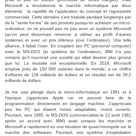
Microsoft a révolutionné le marché informatique par deux
éléments : la rapidité de l’application du concept et l’agressivité
commerciale. Cette dernière s’est traduite pendant longtemps par
de la "vente forcée" de ses produits puisqu’en achetant un micro-
ordinateur, on ne pouvait pas ne pas avoir un système Microsoft
(qu’on peut désormais renoncer à utiliser au profit d’autres
systèmes et avec un prix inférieur pour l’ordinateur). Une telle
alliance, il fallait l’oser. En couplant ses PC (personal computer)
avec le MS-DOS (le système de l’ordinateur), IBM n’a pas
compris qu’il nourrirait une société qui allait devenir plus grosse
que lui. La réussite est exceptionnelle. En 2018, Microsoft
emploie près de 150 000 salariés dans le monde, a un chiffre
d’affaires de 126 milliards de dollars et un résultat net de 39,2
milliards de dollars.
Je me suis plongé dans la micro-informatique en 1981 et à
l’époque, j’appréciais Apple car on pouvait faire de la
programmation directement en langage machine. J’appréciais
peu les PC qui étaient moins adaptables, moins ouverts.
Pourtant, vers 1985, le MS-DOS (commercialisé le 12 août 1981
après un accord avec IBM) avait conquis les marchés et
Microsoft a rapidement eu une situation de quasi-monopole sur le
marché des softwares. Pourtant, son système d’exploitation