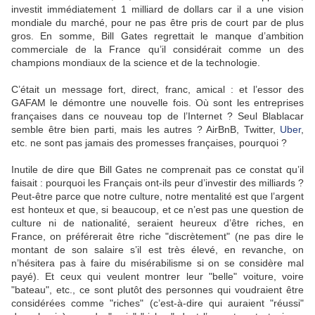
investit immédiatement 1 milliard de dollars car il a une vision
mondiale du marché, pour ne pas être pris de court par de plus
gros. En somme, Bill Gates regrettait le manque d’ambition
commerciale de la France qu’il considérait comme un des
champions mondiaux de la science et de la technologie.
C’était un message fort, direct, franc, amical : et l’essor des
GAFAM le démontre une nouvelle fois. Où sont les entreprises
françaises dans ce nouveau top de l’Internet ? Seul Blablacar
semble être bien parti, mais les autres ? AirBnB, Twitter,
Uber
,
etc. ne sont pas jamais des promesses françaises, pourquoi ?
Inutile de dire que Bill Gates ne comprenait pas ce constat qu’il
faisait : pourquoi les Français ont-ils peur d’investir des milliards ?
Peut-être parce que notre culture, notre mentalité est que l’argent
est honteux et que, si beaucoup, et ce n’est pas une question de
culture ni de nationalité, seraient heureux d’être riches, en
France, on préférerait être riche "discrètement" (ne pas dire le
montant de son salaire s’il est très élevé, en revanche, on
n’hésitera pas à faire du misérabilisme si on se considère mal
payé). Et ceux qui veulent montrer leur "belle" voiture, voire
"bateau", etc., ce sont plutôt des personnes qui voudraient être
considérées comme "riches" (c’est-à-dire qui auraient "réussi"