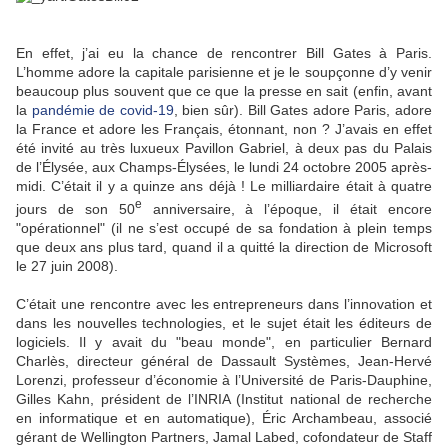
En effet, j’ai eu la chance de rencontrer Bill Gates à Paris.
L’homme adore la capitale parisienne et je le soupçonne d’y venir
beaucoup plus souvent que ce que la presse en sait (enfin, avant
la
pandémie de covid-19
, bien sûr). Bill Gates adore Paris, adore
la France et adore les Français, étonnant, non ? J’avais en effet
été invité au très luxueux Pavillon Gabriel, à deux pas du Palais
de l’Élysée, aux Champs-Élysées, le lundi 24 octobre 2005 après-
midi. C’était il y a quinze ans déjà ! Le milliardaire était à quatre
e
jours de son 50
anniversaire, à l’époque, il était encore
"opérationnel" (il ne s’est occupé de sa fondation à plein temps
que deux ans plus tard, quand il a quitté la direction de Microsoft
le 27 juin 2008).
C’était une rencontre avec les entrepreneurs dans l’innovation et
dans les nouvelles technologies, et le sujet était les éditeurs de
logiciels. Il y avait du "beau monde", en particulier Bernard
Charlès, directeur général de Dassault Systèmes, Jean-Hervé
Lorenzi, professeur d’économie à l’Université de Paris-Dauphine,
Gilles Kahn, président de l’INRIA (Institut national de recherche
en informatique et en automatique), Éric Archambeau, associé
gérant de Wellington Partners, Jamal Labed, cofondateur de Staff