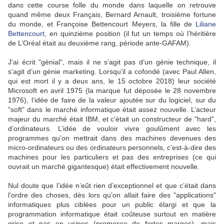
dans cette course folle du monde dans laquelle on retrouve
quand même deux Français, Bernard Arnault, troisième fortune
du monde, et Françoise Bettencourt Meyers, la fille de
Liliane
Bettencourt
, en quinzième position (il fut un temps où l’héritière
de L’Oréal était au deuxième rang, période ante-GAFAM).
J’ai écrit "génial", mais il ne s’agit pas d’un génie technique, il
s’agit d’un génie marketing. Lorsqu’il a cofondé (avec Paul Allen,
qui est mort il y a deux ans, le 15 octobre 2018) leur société
Microsoft en avril 1975 (la marque fut déposée le 28 novembre
1976), l’idée de faire de la valeur ajoutée sur du logiciel, sur du
"soft" dans le marché informatique était assez nouvelle. L’acteur
majeur du marché était IBM, et c’était un constructeur de "hard",
d’ordinateurs. L’idée de vouloir vivre goulûment avec les
programmes qu’on mettrait dans des machines devenues des
micro-ordinateurs ou des ordinateurs personnels, c’est-à-dire des
machines pour les particuliers et pas des entreprises (ce qui
ouvrait un marché gigantesque) était effectivement nouvelle.
Nul doute que l’idée n’eût rien d’exceptionnel et que c’était dans
l’ordre des choses, dès lors qu’on allait faire des "applications"
informatiques plus ciblées pour un public élargi et que la
programmation informatique était coûteuse surtout en matière
grise et pas en usines (promesse de fortes marges), mais