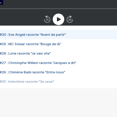
#30 : Eve Angeli raconte "Avant de partir"
#29 : MC Solaar raconte "Bouge de là"
28 : Lorie raconte "Je vais vite"
#27 : Christophe Willem raconte "Jacques a dit"
#26 : Chimène Badi raconte "Entre nous"
#25 : Indochine raconte "3e sexe"
#24 : Zaho raconte "C'est chelou"
#23 : Patrick Bruel raconte "Au café des délices"
#22 : Kyo raconte "Le chemin"