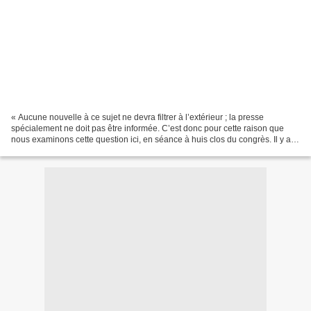
« Aucune nouvelle à ce sujet ne devra filtrer à l’extérieur ; la presse
spécialement ne doit pas être informée. C’est donc pour cette raison que
nous examinons cette question ici, en séance à huis clos du congrès. Il y a
des limites à tout. Nous ne devons...