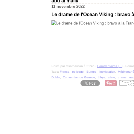
abd al malik
11 novembre 2022
Le drame de l'Ocean Viking : bravo 
Posté par rakotoarison à 21:45 -
Commentaires [
…
]
- Permal
Tags:
France
,
politique
,
Europe
,
Immigration
,
Méditerran
Dublin
,
Convention de Genève
,
Libye
,
crime
,
drame
,
nau