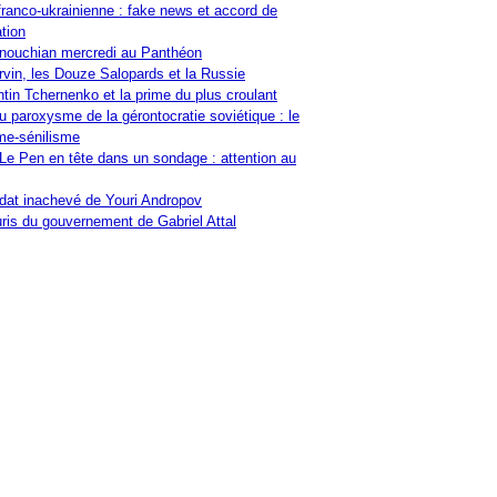
franco-ukrainienne : fake news et accord de
tion
nouchian mercredi au Panthéon
vin, les Douze Salopards et la Russie
tin Tchernenko et la prime du plus croulant
u paroxysme de la gérontocratie soviétique : le
me-sénilisme
Le Pen en tête dans un sondage : attention au
at inachevé de Youri Andropov
ris du gouvernement de Gabriel Attal