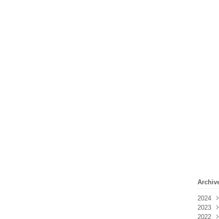
Archiv
2024
2023
Févr
2022
Janv
Déc