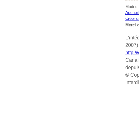
Modeste
Accueil
Créer u
Merci d
L'inté
2007) 
http:/
Canal
depui
© Cop
interd