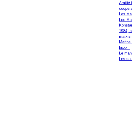
Amitié 
coopéra
Les Ma
Lee Mar
Konstan
1984, a
marxis
Marine 
buzz !
Le mand
Les sou