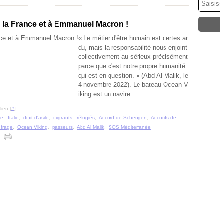
à la France et à Emmanuel Macron !
« Le métier d'être humain est certes ar
du, mais la responsabilité nous enjoint
collectivement au sérieux précisément
parce que c'est notre propre humanité
qui est en question. » (Abd Al Malik, le
4 novembre 2022). Le bateau Ocean V
iking est un navire...
ien [
#
]
ée
,
Italie
,
droit d'asile
,
migrants
,
réfugiés
,
Accord de Schengen
,
Accords de
frage
,
Ocean Viking
,
passeurs
,
Abd Al Malik
,
SOS Méditerranée