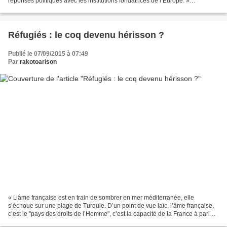
réponses politiques avec les institutions fondatrices de l’Europe. »
(Dominique Greiner dans son éditorial,...
Réfugiés : le coq devenu hérisson ?
Publié le 07/09/2015 à 07:49
Par
rakotoarison
« L’âme française est en train de sombrer en mer méditerranée, elle
s’échoue sur une plage de Turquie. D’un point de vue laïc, l’âme française,
c’est le "pays des droits de l’Homme", c’est la capacité de la France à parler
au monde. Où sont les droits...