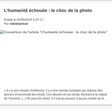
L’humanité échouée : le choc de la photo
Publié le 05/09/2015 à 07:17
Par
rakotoarison
« Il y a une morale chrétienne, il y a une morale humaine qui impose des
devoirs et reconnaît des droits. Ces devoirs et ces droits, tiennent à la nature
de l’homme. (...) On peut les violer. Il n’est au pouvoir d’aucun mortel de les
supprimer. Que des...