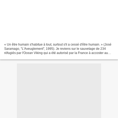
« Un être humain s'habitue à tout, surtout s'il a cessé d'être humain. » (José
Saramago, "L'Aveuglement", 1995). Je reviens sur le sauvetage de 234
réfugiés par l'Ocean Viking qui a été autorisé par la France à accoster au
port militaire de Toulon le...