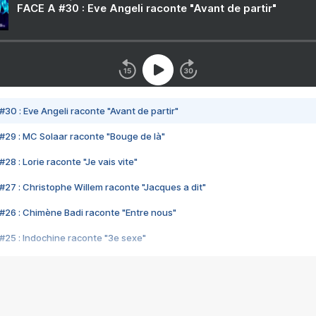
FACE A #30 : Eve Angeli raconte "Avant de partir"
#30 : Eve Angeli raconte "Avant de partir"
#29 : MC Solaar raconte "Bouge de là"
28 : Lorie raconte "Je vais vite"
#27 : Christophe Willem raconte "Jacques a dit"
#26 : Chimène Badi raconte "Entre nous"
#25 : Indochine raconte "3e sexe"
#24 : Zaho raconte "C'est chelou"
#23 : Patrick Bruel raconte "Au café des délices"
#22 : Kyo raconte "Le chemin"