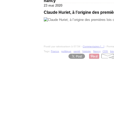
nancy
23 mai 2020
Claude Huriet, à l’origine des premiè
Posté par rakotoarison à 07:54 -
Commentaires [
…
]
- Permal
Tags:
France
,
politique
,
santé
,
histoire
,
Nancy
,
CDS
,
bio