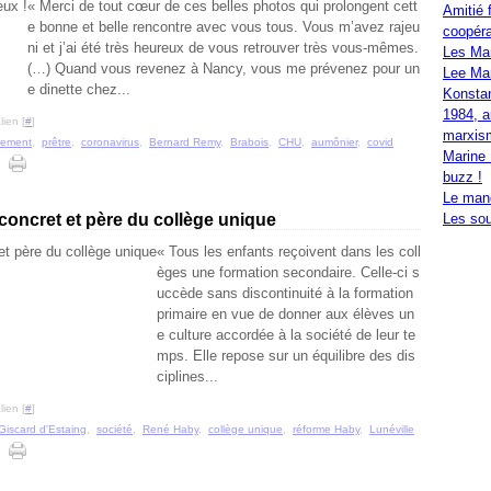
« Merci de tout cœur de ces belles photos qui prolongent cett
Amitié 
e bonne et belle rencontre avec vous tous. Vous m’avez rajeu
coopéra
ni et j’ai été très heureux de vous retrouver très vous-mêmes.
Les Ma
(…) Quand vous revenez à Nancy, vous me prévenez pour un
Lee Mar
e dinette chez...
Konstan
1984, a
ien [
#
]
marxis
rement
,
prêtre
,
coronavirus
,
Bernard Remy
,
Brabois
,
CHU
,
aumônier
,
covid
Marine 
buzz !
Le mand
oncret et père du collège unique
Les sou
« Tous les enfants reçoivent dans les coll
èges une formation secondaire. Celle-ci s
uccède sans discontinuité à la formation
primaire en vue de donner aux élèves un
e culture accordée à la société de leur te
mps. Elle repose sur un équilibre des dis
ciplines...
ien [
#
]
Giscard d'Estaing
,
société
,
René Haby
,
collège unique
,
réforme Haby
,
Lunéville