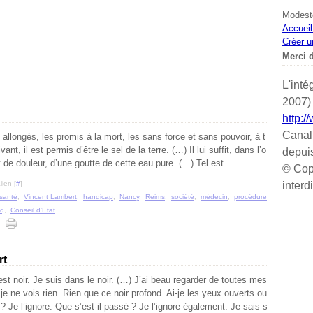
Modeste
Accueil
Créer u
Merci d
L'inté
2007) 
http:/
Canal
allongés, les promis à la mort, les sans force et sans pouvoir, à t
ant, il est permis d’être le sel de la terre. (…) Il lui suffit, dans l’o
depui
 de douleur, d’une goutte de cette eau pure. (…) Tel est...
© Cop
ien [
#
]
interd
santé
,
Vincent Lambert
,
handicap
,
Nancy
,
Reims
,
société
,
médecin
,
procédure
cq
,
Conseil d'Etat
rt
est noir. Je suis dans le noir. (…) J’ai beau regarder de toutes mes
 je ne vois rien. Rien que ce noir profond. Ai-je les yeux ouverts ou
? Je l’ignore. Que s’est-il passé ? Je l’ignore également. Je sais s