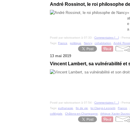
André Rossinot, le roi philosophe d
«
a
e
a
Posté par rakotoarison à 07:33 -
Commentaires [
…
]
- Permal
Tags:
France
,
politique
,
Nancy
,
cohabitation
,
André Rossi
13 mai 2019
Vincent Lambert, sa vulnérabilité et 
Posté par rakotoarison à 07:54 -
Commentaires [
…
]
- Permal
Tags:
euthanasie
,
fin de vie
,
loi Claeys-Leonetti
,
France
,
collégiale
,
Châlons-en-Champagne
,
éthique Xavier Ducro