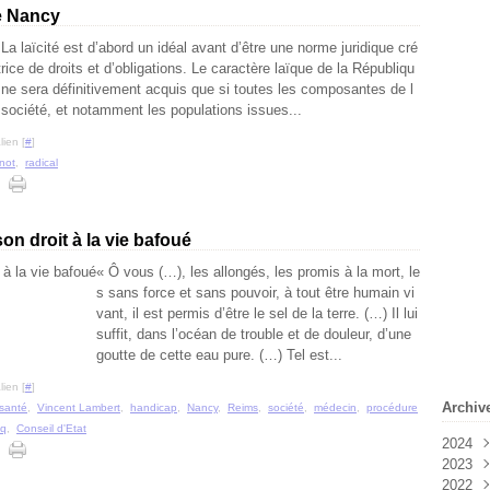
e Nancy
 La laïcité est d’abord un idéal avant d’être une norme juridique cré
trice de droits et d’obligations. Le caractère laïque de la Républiqu
 ne sera définitivement acquis que si toutes les composantes de l
 société, et notamment les populations issues...
ien [
#
]
not
,
radical
son droit à la vie bafoué
« Ô vous (…), les allongés, les promis à la mort, le
s sans force et sans pouvoir, à tout être humain vi
vant, il est permis d’être le sel de la terre. (…) Il lui
suffit, dans l’océan de trouble et de douleur, d’une
goutte de cette eau pure. (…) Tel est...
ien [
#
]
Archiv
santé
,
Vincent Lambert
,
handicap
,
Nancy
,
Reims
,
société
,
médecin
,
procédure
cq
,
Conseil d'Etat
2024
2023
Févr
2022
Janv
Déc