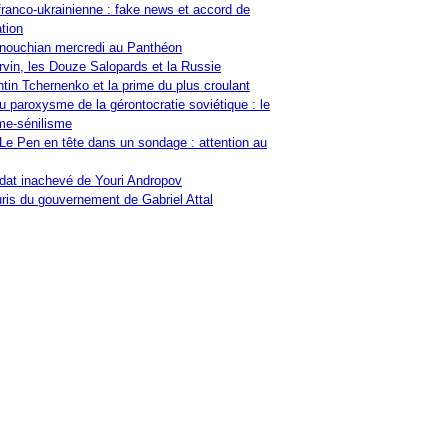
franco-ukrainienne : fake news et accord de
tion
nouchian mercredi au Panthéon
vin, les Douze Salopards et la Russie
tin Tchernenko et la prime du plus croulant
u paroxysme de la gérontocratie soviétique : le
me-sénilisme
Le Pen en tête dans un sondage : attention au
at inachevé de Youri Andropov
ris du gouvernement de Gabriel Attal