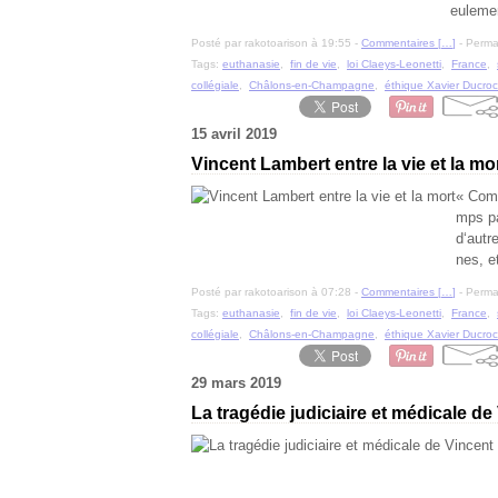
eulemen
Posté par rakotoarison à 19:55 -
Commentaires [
…
]
- Permal
Tags:
euthanasie
,
fin de vie
,
loi Claeys-Leonetti
,
France
,
collégiale
,
Châlons-en-Champagne
,
éthique Xavier Ducro
15 avril 2019
Vincent Lambert entre la vie et la mo
« Comm
mps pa
d‘autr
nes, et
Posté par rakotoarison à 07:28 -
Commentaires [
…
]
- Permal
Tags:
euthanasie
,
fin de vie
,
loi Claeys-Leonetti
,
France
,
collégiale
,
Châlons-en-Champagne
,
éthique Xavier Ducro
29 mars 2019
La tragédie judiciaire et médicale d