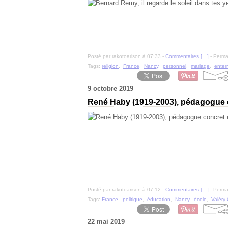
Posté par rakotoarison à 07:33 -
Commentaires [
…
]
- Permal
Tags:
religion
,
France
,
Nancy
,
personnel
,
mariage
,
enter
9 octobre 2019
René Haby (1919-2003), pédagogue c
Posté par rakotoarison à 07:12 -
Commentaires [
…
]
- Permal
Tags:
France
,
politique
,
éducation
,
Nancy
,
école
,
Valéry 
22 mai 2019