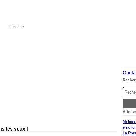
Publicité
Contac
Recher
Article
Mélinée
émotion
ns tes yeux !
La Pres