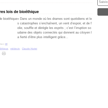
res lois de bioéthique
« Dans un monde où les drames sont quotidiens et le
s catastrophes s’enchaînent, un vent d’espoir, et de f
olie, souffle et dérègle les esprits ; c’est l’irruption so
udaine des objets connectés qui donnent au citoyen l
a fierté d’être plus intelligent grâce...
ien [
#
]
éthique
,
médecin
,
Claude Huriet