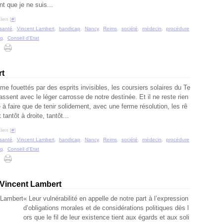
t que je ne suis...
ien [
#
]
santé
,
Vincent Lambert
,
handicap
,
Nancy
,
Reims
,
société
,
médecin
,
procédure
cq
,
Conseil d'Etat
rt
e fouettés par des esprits invisibles, les coursiers solaires du Te
ssent avec le léger carrosse de notre destinée. Et il ne reste rien
e à faire que de tenir solidement, avec une ferme résolution, les rê
 tantôt à droite, tantôt...
ien [
#
]
santé
,
Vincent Lambert
,
handicap
,
Nancy
,
Reims
,
société
,
médecin
,
procédure
cq
,
Conseil d'Etat
e Vincent Lambert
« Leur vulnérabilité en appelle de notre part à l’expression
d’obligations morales et de considérations politiques dès l
ors que le fil de leur existence tient aux égards et aux soli