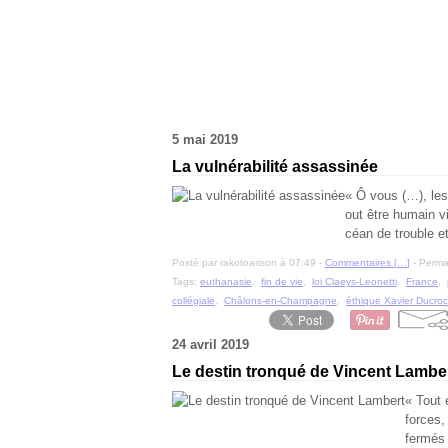
5 mai 2019
La vulnérabilité assassinée
« Ô vous (…), les 
out être humain viv
céan de trouble et
Posté par rakotoarison à 07:49 -
Commentaires [
…
]
- Permal
Tags:
euthanasie
,
fin de vie
,
loi Claeys-Leonetti
,
France
,
collégiale
,
Châlons-en-Champagne
,
éthique Xavier Ducro
24 avril 2019
Le destin tronqué de Vincent Lambe
« Tout 
forces,
fermés 