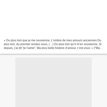
« Du plus loin que je me souvienne, L’ombre de mes amours anciennes Du
plus loin, du premier rendez-vous, (…) Du plus loin qu’il m’en souvienne, Si
depuis, j’ai dit "je t’aime", Ma plus belle histoire d’amour, c’est vous. » ("Ma
plus belle histoire d’amour",...