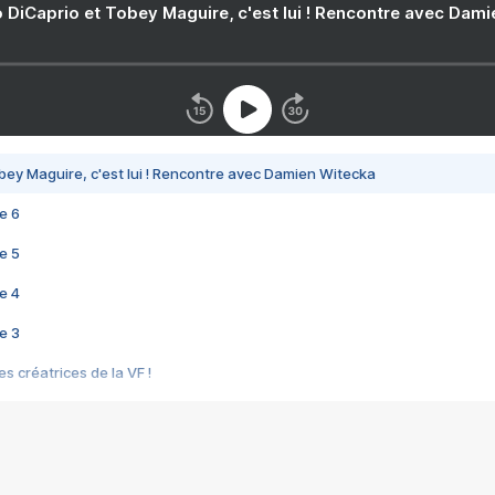
 DiCaprio et Tobey Maguire, c'est lui ! Rencontre avec Dam
bey Maguire, c'est lui ! Rencontre avec Damien Witecka
e 6
e 5
e 4
e 3
s créatrices de la VF !
e 2
e 1
e Mektoub My Love arrive enfin ! Rencontre avec Shaïn Boumedine et Sal