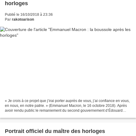
horloges
Publié le 16/10/2018 à 23:36
Par
rakotoarison
« Je crois à ce projet que j’irai porter auprès de vous, j’ai confiance en vous,
en nous, en notre patrie. » (Emmanuel Macron, le 16 octobre 2018). Après
avoir rendu public le remaniement du second gouvernement d’Édouard
Philippe le matin, le Président...
Portrait officiel du maître des horloges