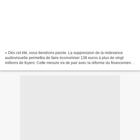
« Dès cet été, nous tiendrons parole. La suppression de la redevance
audiovisuelle permettra de faire économiser 138 euros à plus de vingt
millions de foyers. Cette mesure ira de pair avec la réforme du financement
de l’audiovisuel public, lequel garantira...