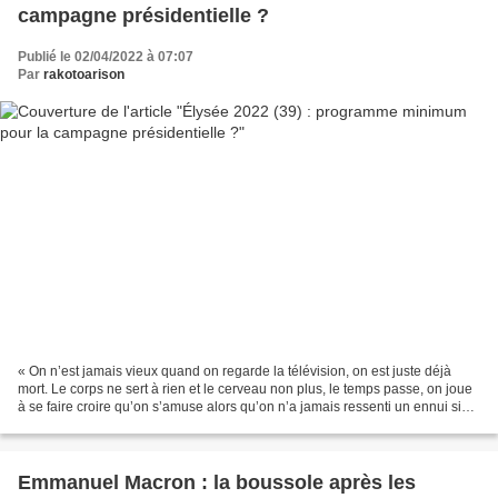
campagne présidentielle ?
Publié le 02/04/2022 à 07:07
Par
rakotoarison
« On n’est jamais vieux quand on regarde la télévision, on est juste déjà
mort. Le corps ne sert à rien et le cerveau non plus, le temps passe, on joue
à se faire croire qu’on s’amuse alors qu’on n’a jamais ressenti un ennui si
profond, si intime. » (Nicolas...
Emmanuel Macron : la boussole après les