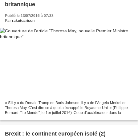
britannique
Publié le 13/07/2016 à 07:33
Par
rakotoarison
« S’il y a du Donald Trump en Boris Johnson, il y a de l’Angela Merkel en
Theresa May. C’est dire ce à quoi a échappé le Royaume-Uni. » (Philippe
Bernard, "Le Monde", le 1er juillet 2016). Coup d’accélérateur dans la
succession de David Cameron à la tête...
Brexit : le continent européen isolé (2)