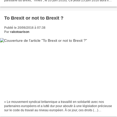
partisane du Brexit, "Times", le 20 juin 2016). Ce jeudi 23 juin 2016 aura lieu
le référendum sur le maintien...
To Brexit or not to Brexit ?
Publié le 20/06/2016 à 07:38
Par
rakotoarison
« Le mouvement syndical britannique a travaillé en solidarité avec nos
partenaires européens et a lutté dur pour aboutir à une législation précieuse
sur le code du travail au niveau européen. À ce jour, ces droits (…)
continuent à protéger les travailleurs...