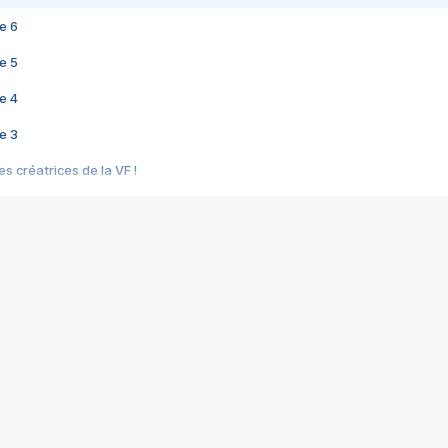
e 6
e 5
e 4
e 3
s créatrices de la VF !
e 2
e 1
e Mektoub My Love arrive enfin ! Rencontre avec Shaïn Boumedine et Sal
i : après Toni en famille
elle réalise le bouleversant Dites lui que je l'aime
ais ! Rencontre autour de Vie privée de Rebecca Zlotowski
 de Marguerite, Grave... Rencontre avec Ella Rumpf