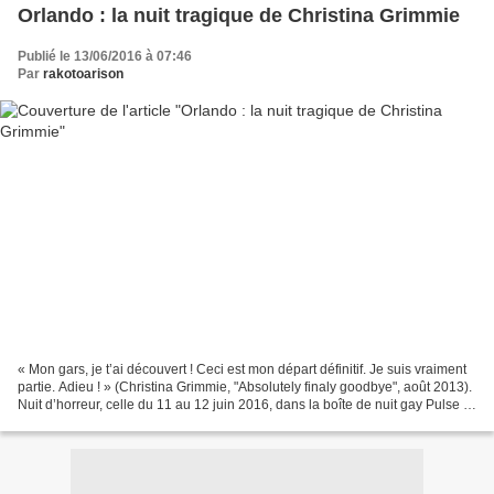
Orlando : la nuit tragique de Christina Grimmie
Publié le 13/06/2016 à 07:46
Par
rakotoarison
« Mon gars, je t’ai découvert ! Ceci est mon départ définitif. Je suis vraiment
partie. Adieu ! » (Christina Grimmie, "Absolutely finaly goodbye", août 2013).
Nuit d’horreur, celle du 11 au 12 juin 2016, dans la boîte de nuit gay Pulse à
Orlando, en Floride...