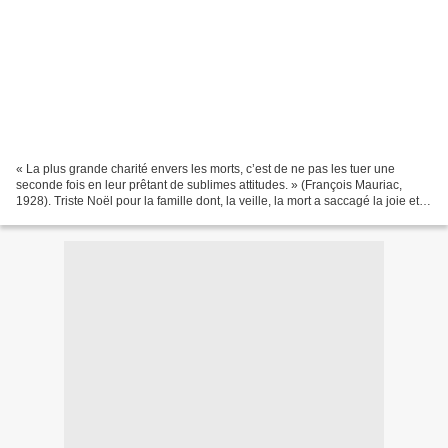
« La plus grande charité envers les morts, c’est de ne pas les tuer une
seconde fois en leur prêtant de sublimes attitudes. » (François Mauriac,
1928). Triste Noël pour la famille dont, la veille, la mort a saccagé la joie et
l’espérance… La maladie est...