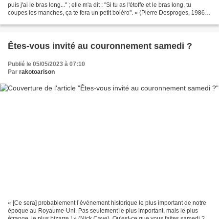
puis j'ai le bras long..." ; elle m'a dit : "Si tu as l'étoffe et le bras long, tu
coupes les manches, ça te fera un petit boléro". » (Pierre Desproges, 1986).
C'est un...
Êtes-vous invité au couronnement samedi ?
Publié le 05/05/2023 à 07:10
Par
rakotoarison
« [Ce sera] probablement l’événement historique le plus important de notre
époque au Royaume-Uni. Pas seulement le plus important, mais le plus
étrange, le plus bizarre ! » (Nick Cave). Qu'est-ce que vous faites samedi ?