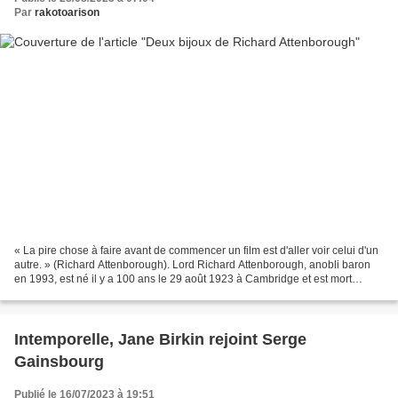
Par
rakotoarison
« La pire chose à faire avant de commencer un film est d'aller voir celui d'un
autre. » (Richard Attenborough). Lord Richard Attenborough, anobli baron
en 1993, est né il y a 100 ans le 29 août 1923 à Cambridge et est mort
presque quatre-vingt-onze ans...
Intemporelle, Jane Birkin rejoint Serge
Gainsbourg
Publié le 16/07/2023 à 19:51