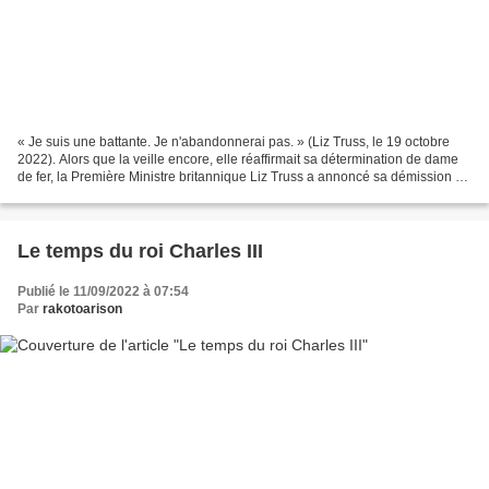
« Je suis une battante. Je n'abandonnerai pas. » (Liz Truss, le 19 octobre
2022). Alors que la veille encore, elle réaffirmait sa détermination de dame
de fer, la Première Ministre britannique Liz Truss a annoncé sa démission de
la tête du parti conservateur...
Le temps du roi Charles III
Publié le 11/09/2022 à 07:54
Par
rakotoarison