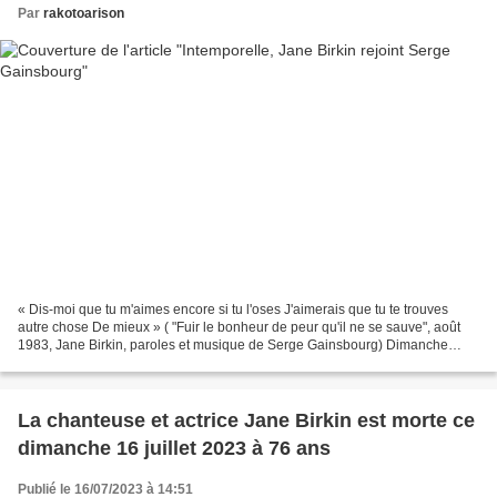
Par
rakotoarison
« Dis-moi que tu m'aimes encore si tu l'oses J'aimerais que tu te trouves
autre chose De mieux » ( "Fuir le bonheur de peur qu'il ne se sauve", août
1983, Jane Birkin, paroles et musique de Serge Gainsbourg) Dimanche
maussade malgré l'été, malgré le soleil,...
La chanteuse et actrice Jane Birkin est morte ce
dimanche 16 juillet 2023 à 76 ans
Publié le 16/07/2023 à 14:51