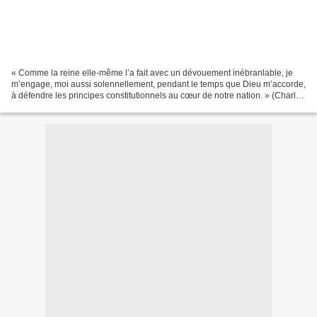
« Comme la reine elle-même l’a fait avec un dévouement inébranlable, je
m’engage, moi aussi solennellement, pendant le temps que Dieu m’accorde,
à défendre les principes constitutionnels au cœur de notre nation. » (Charles
III, le 9 septembre 2022). La...