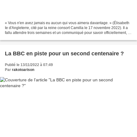
« Vous n'en avez jamais eu aucun qui vous aimera davantage. » (Élisabeth
Ie d'Angleterre, cité par la reine consort Camilla le 17 novembre 2022). Il a
fallu attendre trois semaines et un communiqué pour savoir officiellement, le
29 septembre 2022, que...
La BBC en piste pour un second centenaire ?
Publié le 13/11/2022 à 07:49
Par
rakotoarison