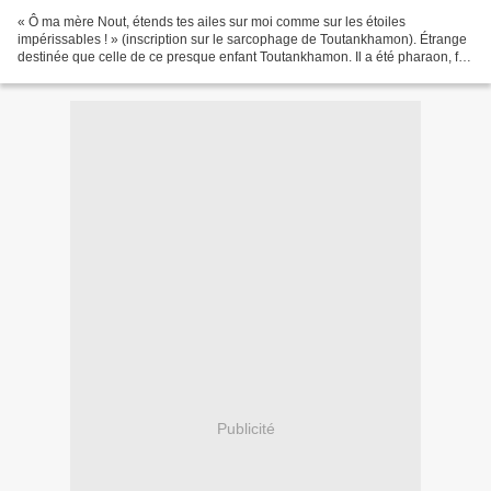
« Ô ma mère Nout, étends tes ailes sur moi comme sur les étoiles
impérissables ! » (inscription sur le sarcophage de Toutankhamon). Étrange
destinée que celle de ce presque enfant Toutankhamon. Il a été pharaon, fils
du grand Akhenaton, mais mort à l'âge...
Publicité