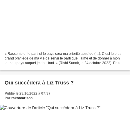
« Rassembler le parti et le pays sera ma priorité absolue (…). C’est le plus
grand privilège de ma vie de servir le parti que j’aime et de donner à mon
tour au pays auquel je dois tant. » (Rishi Sunak, le 24 octobre 2022). En une
seule journée, l'horizon...
Qui succédera à Liz Truss ?
Publié le 23/10/2022 à 07:37
Par
rakotoarison