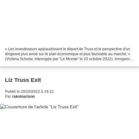
« Les investisseurs applaudissent le départ de Truss et le perspective d'un
dirigeant plus avisé sur le plan économique et plus favorable au marché. »
(Victoria Scholar, interrogée par "Le Monde" le 20 octobre 2022). Arrogance
? Manque de charisme ? Idéologie...
Liz Truss Exit
Publié le 20/10/2022 à 19:21
Par
rakotoarison