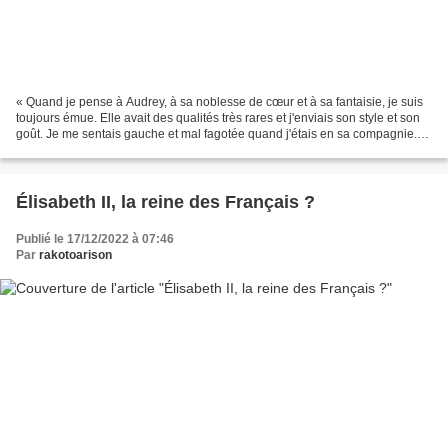
« Quand je pense à Audrey, à sa noblesse de cœur et à sa fantaisie, je suis
toujours émue. Elle avait des qualités très rares et j'enviais son style et son
goût. Je me sentais gauche et mal fagotée quand j'étais en sa compagnie.
Je lui en ai fait part....
Élisabeth II, la reine des Français ?
Publié le 17/12/2022 à 07:46
Par
rakotoarison