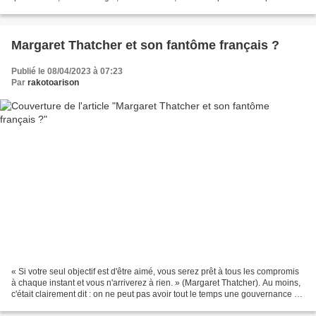
favorise l'emploi et le rende...
Margaret Thatcher et son fantôme français ?
Publié le 08/04/2023 à 07:23
Par
rakotoarison
« Si votre seul objectif est d'être aimé, vous serez prêt à tous les compromis
à chaque instant et vous n'arriverez à rien. » (Margaret Thatcher). Au moins,
c'était clairement dit : on ne peut pas avoir tout le temps une gouvernance de
sondages, parce...