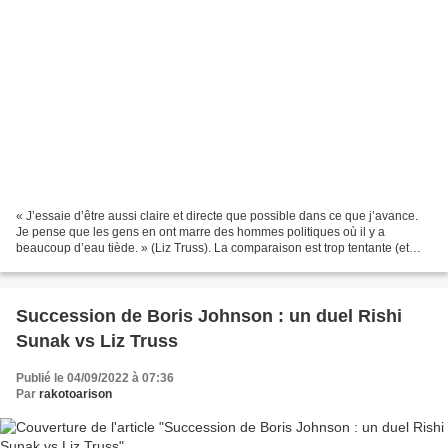
« J’essaie d’être aussi claire et directe que possible dans ce que j’avance.
Je pense que les gens en ont marre des hommes politiques où il y a
beaucoup d’eau tiède. » (Liz Truss). La comparaison est trop tentante (et
peu originale) et c’est elle-même...
Succession de Boris Johnson : un duel Rishi
Sunak vs Liz Truss
Publié le 04/09/2022 à 07:36
Par
rakotoarison