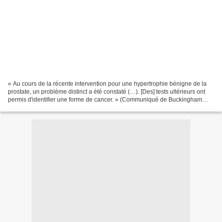
« Au cours de la récente intervention pour une hypertrophie bénigne de la
prostate, un problème distinct a été constaté (…). [Des] tests ultérieurs ont
permis d'identifier une forme de cancer. » (Communiqué de Buckingham
Palace, le 5 février 2024). Le...