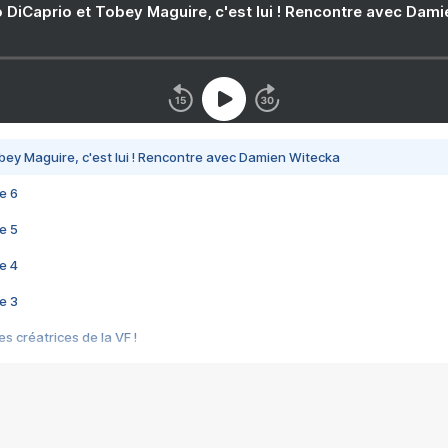
 DiCaprio et Tobey Maguire, c'est lui ! Rencontre avec Dam
bey Maguire, c'est lui ! Rencontre avec Damien Witecka
e 6
e 5
e 4
e 3
s créatrices de la VF !
e 2
e 1
e Mektoub My Love arrive enfin ! Rencontre avec Shaïn Boumedine et Sal