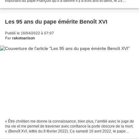
important du pape François qu’il a délivré il y a trois ans et demi, le 25
janvier 2019, à la prison pour mineurs...
Les 95 ans du pape émérite Benoît XVI
Publié le 16/04/2022 à 07:07
Par
rakotoarison
« Être chrétien me donne la connaissance, bien plus, l’amitié avec le juge de
ma vie et me permet de traverser avec confiance la porte obscure de la mort.
» (Benoît XVI, lettre du 8 février 2022). Ce samedi 16 avril 2022, le pape
émérite Benoît XVI fête...