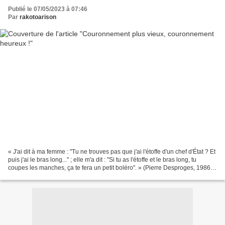
Publié le 07/05/2023 à 07:46
Par
rakotoarison
« J'ai dit à ma femme : "Tu ne trouves pas que j'ai l'étoffe d'un chef d'État ? Et
puis j'ai le bras long..." ; elle m'a dit : "Si tu as l'étoffe et le bras long, tu
coupes les manches, ça te fera un petit boléro". » (Pierre Desproges, 1986).
C'est un...