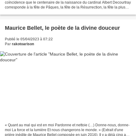
coïncidence que le centenaire de la naissance du cardinal Albert Decourtray
corresponde à la fête de Pâques, la fête de la Résurrection, la fête la plus
importante des chrétiens,...
Maurice Bellet, le poète de la divine douceur
Publié le 05/04/2023 à 07:22
Par
rakotoarison
« Quant au mal qui est en moi Pardonne et nettoie (…) Donne-nous, donne-
moi La force et la lumière Et nous changerons le monde. » (Extrait d'une
prière inédite de Maurice Bellet composée en juin 2016). Il y a déjà cinq ans,