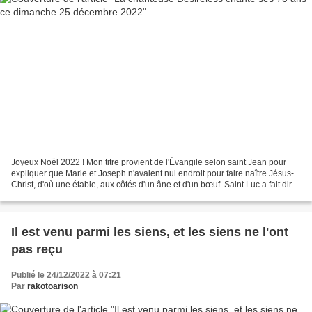
Joyeux Noël 2022 ! Mon titre provient de l'Évangile selon saint Jean pour
expliquer que Marie et Joseph n'avaient nul endroit pour faire naître Jésus-
Christ, d'où une étable, aux côtés d'un âne et d'un bœuf. Saint Luc a fait dire
à Jésus plus tard : «...
Il est venu parmi les siens, et les siens ne l'ont
pas reçu
Publié le 24/12/2022 à 07:21
Par
rakotoarison