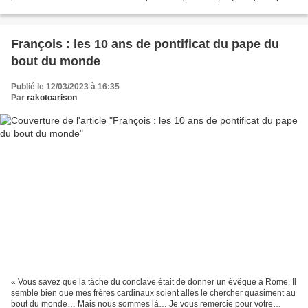
le 5 avril 2018, Maurice Bellet,...
François : les 10 ans de pontificat du pape du
bout du monde
Publié le 12/03/2023 à 16:35
Par
rakotoarison
« Vous savez que la tâche du conclave était de donner un évêque à Rome. Il
semble bien que mes frères cardinaux soient allés le chercher quasiment au
bout du monde… Mais nous sommes là… Je vous remercie pour votre