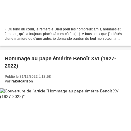
« Du fond du cœur, je remercie Dieu pour les nombreux amis, hommes et
femmes, qu'il a toujours placés à mes côtés (…). À tous ceux que j'ai lésés
d'une manière ou d'une autre, je demande pardon de tout mon cœur. »
(Benoît XVI, le 29 août 2006). Le pape...
Hommage au pape émérite Benoît XVI (1927-
2022)
Publié le 31/12/2022 à 13:58
Par
rakotoarison