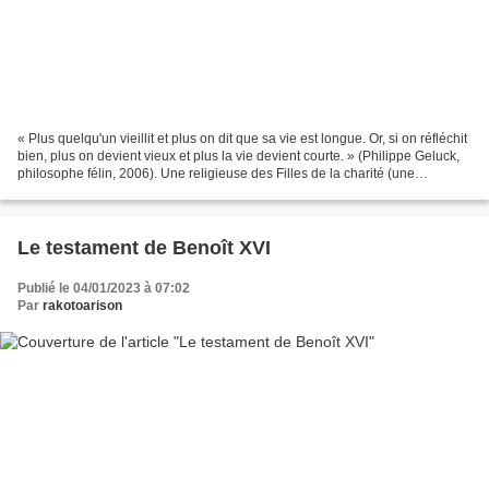
« Plus quelqu'un vieillit et plus on dit que sa vie est longue. Or, si on réfléchit
bien, plus on devient vieux et plus la vie devient courte. » (Philippe Geluck,
philosophe félin, 2006). Une religieuse des Filles de la charité (une
congrégation fondée...
Le testament de Benoît XVI
Publié le 04/01/2023 à 07:02
Par
rakotoarison