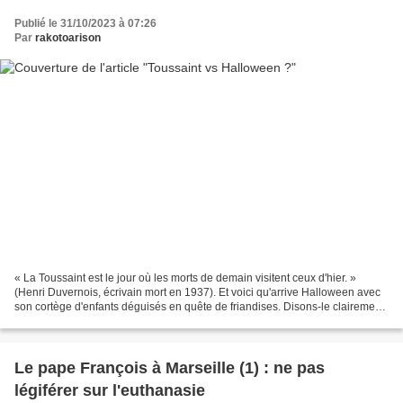
Publié le 31/10/2023 à 07:26
Par
rakotoarison
« La Toussaint est le jour où les morts de demain visitent ceux d'hier. »
(Henri Duvernois, écrivain mort en 1937). Et voici qu'arrive Halloween avec
son cortège d'enfants déguisés en quête de friandises. Disons-le clairement,
je suis né trop tôt et si...
Le pape François à Marseille (1) : ne pas
légiférer sur l'euthanasie