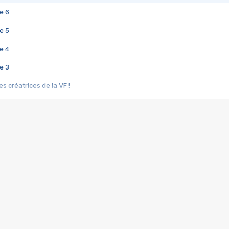
e 6
e 5
e 4
e 3
s créatrices de la VF !
e 2
e 1
e Mektoub My Love arrive enfin ! Rencontre avec Shaïn Boumedine et Sal
i : après Toni en famille
elle réalise le bouleversant Dites lui que je l'aime
ais ! Rencontre autour de Vie privée de Rebecca Zlotowski
 de Marguerite, Grave... Rencontre avec Ella Rumpf