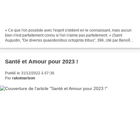
« Ce que l'on possède avec l'esprit s'obtient en le connaissant, mais aucun
bien n'est parfaitement connu si l'on n'aime pas parfaitement. » (Saint
Augustin, "De diversis quaestionibus octoginta tribus", 396, cité par Benoît
XVI le 16 octobre 2008). Triste...
Santé et Amour pour 2023 !
Publié le 31/12/2022 à 07:36
Par
rakotoarison