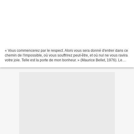
« Vous commencerez par le respect. Alors vous sera donné d'entrer dans ce
chemin de l'impossible, où vous souffrirez peut-être, et où nul ne vous ravira
votre joie. Telle est la porte de mon bonheur. » (Maurice Bellet, 1976). Le
théologien, prêtre, psychanalyste,...