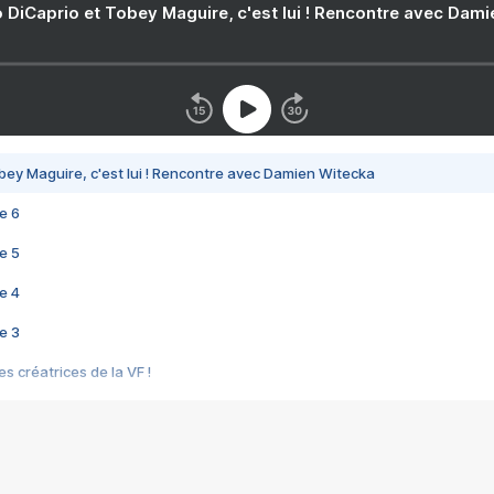
 DiCaprio et Tobey Maguire, c'est lui ! Rencontre avec Dam
bey Maguire, c'est lui ! Rencontre avec Damien Witecka
e 6
e 5
e 4
e 3
s créatrices de la VF !
e 2
e 1
e Mektoub My Love arrive enfin ! Rencontre avec Shaïn Boumedine et Sal