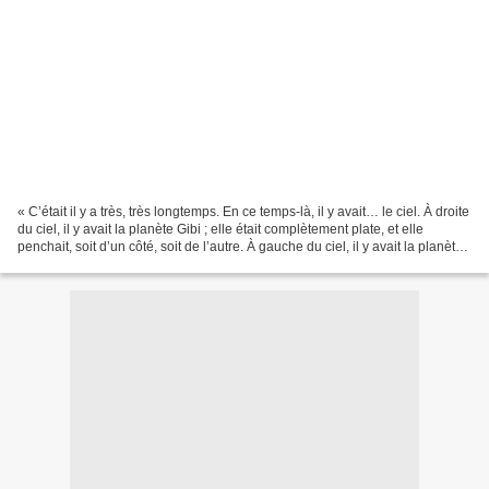
« C’était il y a très, très longtemps. En ce temps-là, il y avait… le ciel. À droite
du ciel, il y avait la planète Gibi ; elle était complètement plate, et elle
penchait, soit d’un côté, soit de l’autre. À gauche du ciel, il y avait la planète
Shadok...