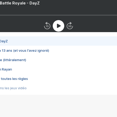
 Battle Royale - DayZ
 DayZ
 a 13 ans (et vous l'avez ignoré)
e (littéralement)
im Rayan
 toutes les règles
s les jeux vidéo
us choquant de Rockstar ? - Le scandale BULLY
e plus moche de Steam
du RÊVE tourne au CAUCHEMAR