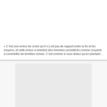
« C’est une erreur de croire qu’il n’y ait pas de rapport entre la fin et les
moyens, et cette erreur a entraîné des hommes considérés comme croyants
à commettre de terribles crimes. C’est comme si vous disiez qu’en plantant
des mauvaises herbes, on peut...