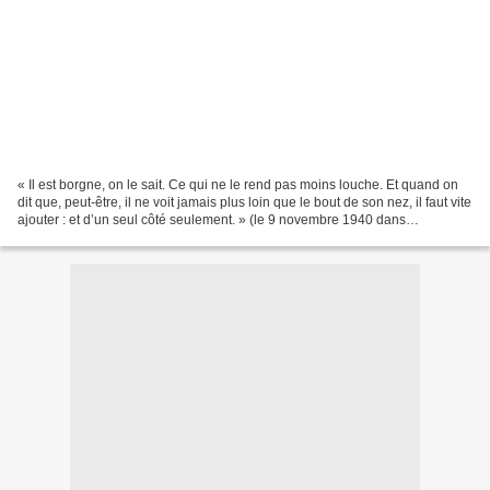
« Il est borgne, on le sait. Ce qui ne le rend pas moins louche. Et quand on
dit que, peut-être, il ne voit jamais plus loin que le bout de son nez, il faut vite
ajouter : et d’un seul côté seulement. » (le 9 novembre 1940 dans
"Vendémiaire", hebdomadaire...