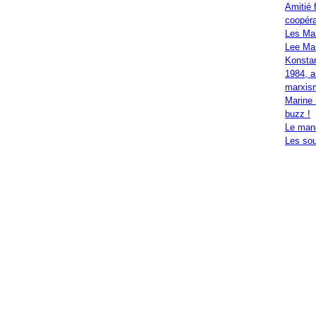
Amitié 
coopéra
Les Ma
Lee Mar
Konstan
1984, a
marxis
Marine 
buzz !
Le mand
Les sou