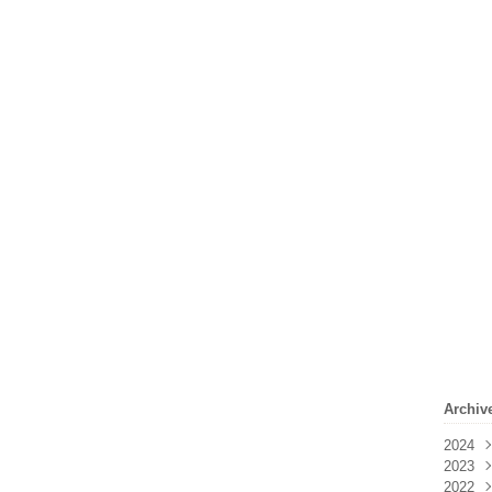
Archiv
2024
2023
Févr
2022
Janv
Déc