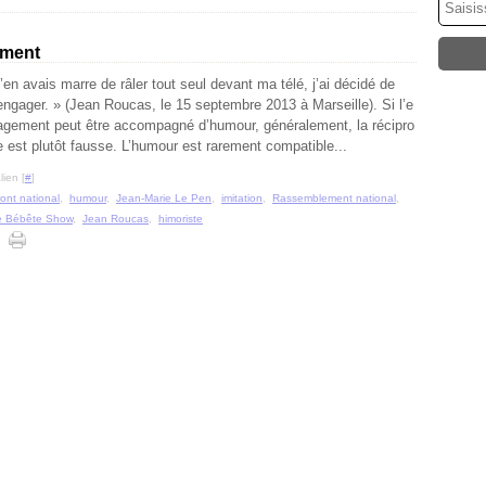
ement
’en avais marre de râler tout seul devant ma télé, j’ai décidé de
ngager. » (Jean Roucas, le 15 septembre 2013 à Marseille). Si l’e
agement peut être accompagné d’humour, généralement, la récipro
 est plutôt fausse. L’humour est rarement compatible...
ien [
#
]
ront national
,
humour
,
Jean-Marie Le Pen
,
imitation
,
Rassemblement national
,
e Bébête Show
,
Jean Roucas
,
himoriste