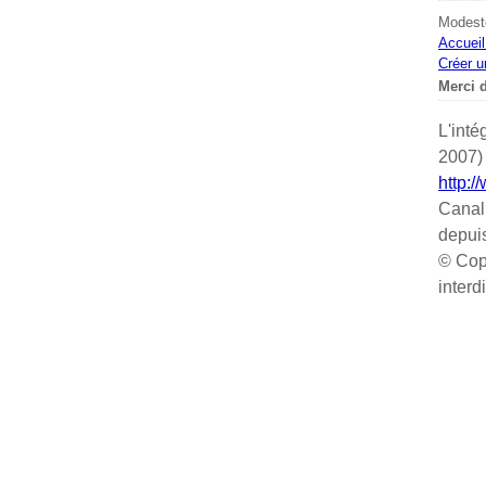
Modeste
Accueil
Créer u
Merci d
L'inté
2007) 
http:/
Canal
depui
© Cop
interd