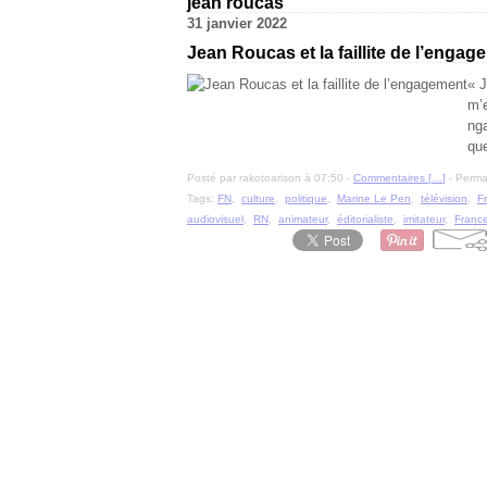
jean roucas
31 janvier 2022
Jean Roucas et la faillite de l’engag
« J
m’e
ng
que
Posté par rakotoarison à 07:50 -
Commentaires [
…
]
- Permal
Tags:
FN
,
culture
,
politique
,
Marine Le Pen
,
télévision
,
F
audiovisuel
,
RN
,
animateur
,
éditorialiste
,
imitateur
,
Franc