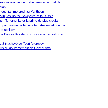
franco-ukrainienne : fake news et accord de
tion
nouchian mercredi au Panthéon
vin, les Douze Salopards et la Russie
tin Tchernenko et la prime du plus croulant
u paroxysme de la gérontocratie soviétique : le
me-sénilisme
Le Pen en tête dans un sondage : attention au
at inachevé de Youri Andropov
ris du gouvernement de Gabriel Attal