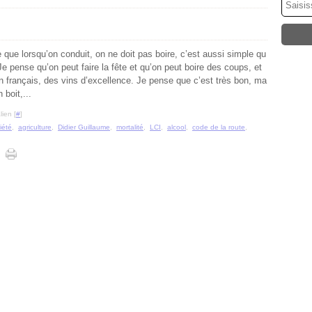
 que lorsqu’on conduit, on ne doit pas boire, c’est aussi simple qu
Je pense qu’on peut faire la fête et qu’on peut boire des coups, et
in français, des vins d’excellence. Je pense que c’est très bon, ma
 boit,...
ien [
#
]
iété
,
agriculture
,
Didier Guillaume
,
mortalité
,
LCI
,
alcool
,
code de la route
,