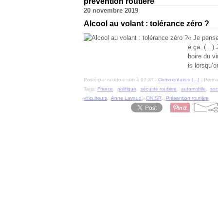
prevention routiere
20 novembre 2019
Alcool au volant : tolérance zéro ?
« Je pense
e ça. (…) 
boire du v
is lorsqu’on
Posté par rakotoarison à 07:37 -
Commentaires [
…
]
- Permal
Tags:
France
,
politique
,
sécurité routière
,
automobile
,
soc
viticulteurs
,
Anne Lavaud
,
ONISR
,
Prévention routière