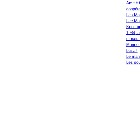
Amitié 
coopéra
Les Ma
Lee Mar
Konstan
1984, a
marxis
Marine 
buzz !
Le mand
Les sou