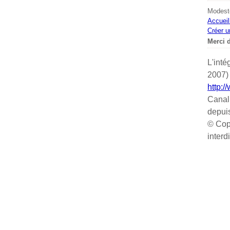
Modeste
Accueil
Créer u
Merci d
L'inté
2007) 
http:/
Canal
depui
© Cop
interd