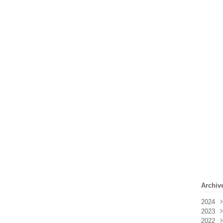
Archiv
2024
2023
Févr
2022
Janv
Déc