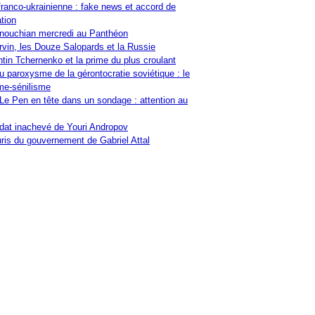
franco-ukrainienne : fake news et accord de
tion
nouchian mercredi au Panthéon
vin, les Douze Salopards et la Russie
tin Tchernenko et la prime du plus croulant
u paroxysme de la gérontocratie soviétique : le
me-sénilisme
Le Pen en tête dans un sondage : attention au
at inachevé de Youri Andropov
ris du gouvernement de Gabriel Attal