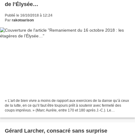
de l’Élysée…
Publié le 16/10/2018 à 12:24
Par
rakotoarison
« L’art de bien vivre a moins de rapport aux exercices de la danse qu’à ceux
de la lutte, en ce qu’il faut être toujours prêt à soutenir avec fermeté des
coups imprévus. » (Marc Aurèle, entre 170 et 180 après J.-C.). Le
remaniement ministériel a enfin...
Gérard Larcher, consacré sans surprise