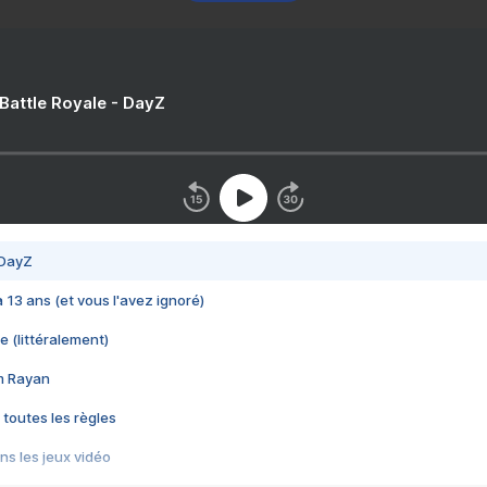
 Battle Royale - DayZ
 DayZ
 a 13 ans (et vous l'avez ignoré)
e (littéralement)
im Rayan
 toutes les règles
s les jeux vidéo