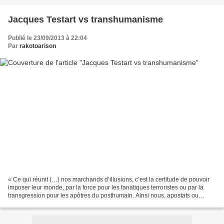
Jacques Testart vs transhumanisme
Publié le 23/09/2013 à 22:04
Par
rakotoarison
« Ce qui réunit (…) nos marchands d’illusions, c’est la certitude de pouvoir
imposer leur monde, par la force pour les fanatiques terroristes ou par la
transgression pour les apôtres du posthumain. Ainsi nous, apostats ou
humains archaïques, en tout cas,...