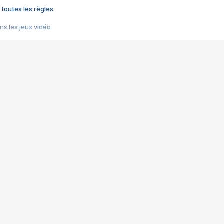
 toutes les règles
s les jeux vidéo
us choquant de Rockstar ? - Le scandale BULLY
e plus moche de Steam
du RÊVE tourne au CAUCHEMAR
pendant 8 heures
it… à tort
umiliés par un jeu vidéo
ire - Final Fantasy 8
ti un empire - Age of Empires
story DOFUS
tard, il crée l'un des pires jeux de tous les temps, MindsEye.