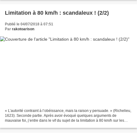
Limitation à 80 km/h : scandaleux ! (2/2)
Publié le 04/07/2018 à 07:51
Par
rakotoarison
« L’autorité contraint à l’obéissance, mais la raison y persuade. » (Richelieu,
1623). Seconde partie. Après avoir évoqué quelques arguments de
mauvaise foi, j’entre dans le vif du sujet de la limitation à 80 km/h sur les
routes à une voie sans séparateur...