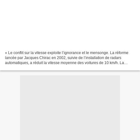
« Le conflit sur la vitesse exploite l’ignorance et le mensonge. La réforme
lancée par Jacques Chirac en 2002, suivie de l’installation de radars
automatiques, a réduit la vitesse moyenne des voitures de 10 km/h. La
mortalité sur les autoroutes a été...