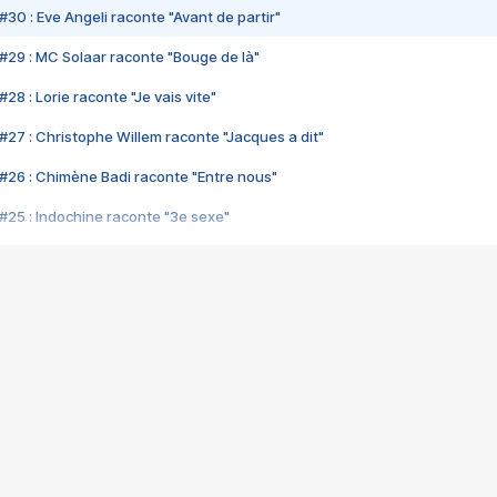
#30 : Eve Angeli raconte "Avant de partir"
#29 : MC Solaar raconte "Bouge de là"
28 : Lorie raconte "Je vais vite"
#27 : Christophe Willem raconte "Jacques a dit"
#26 : Chimène Badi raconte "Entre nous"
#25 : Indochine raconte "3e sexe"
#24 : Zaho raconte "C'est chelou"
#23 : Patrick Bruel raconte "Au café des délices"
#22 : Kyo raconte "Le chemin"
#21 : Nolwenn Leroy raconte "Cassé"
#20 : Patrick Hernandez raconte "Born to be alive"
#19 : Lorie raconte "Près de moi"
#18 : Michael Jones raconte "A nos actes manqués" (avec Jean-Jacque