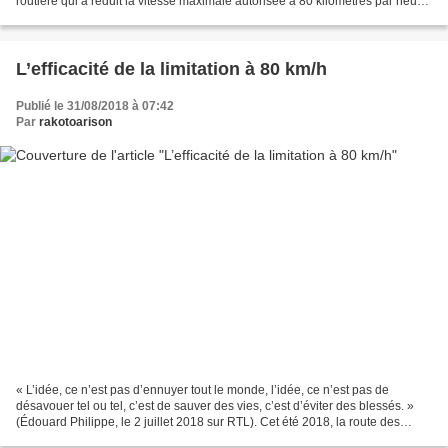
routière qui a réduit la vitesse maximale autorisée à 80 kilomètres par heure
sur les routes à une...
L’efficacité de la limitation à 80 km/h
Publié le 31/08/2018 à 07:42
Par
rakotoarison
« L’idée, ce n’est pas d’ennuyer tout le monde, l’idée, ce n’est pas de
désavouer tel ou tel, c’est de sauver des vies, c’est d’éviter des blessés. »
(Édouard Philippe, le 2 juillet 2018 sur RTL). Cet été 2018, la route des
vacances a connu une nouveauté...