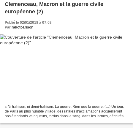
Clemenceau, Macron et la guerre civile
européenne (2)
Publié le 02/01/2018 à 07:03
Par
rakotoarison
« Ni trahison, ni demi-trahison. La guerre. Rien que la guerre. (…) Un jour,
de Paris au plus humble village, des rafales d’acclamations accueilleront
nos étendards vainqueurs, tordus dans le sang, dans les larmes, déchirés
des obus, magnifique apparition...