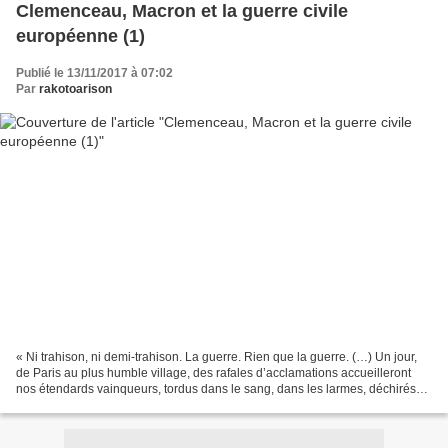
Clemenceau, Macron et la guerre civile
européenne (1)
Publié le 13/11/2017 à 07:02
Par
rakotoarison
« Ni trahison, ni demi-trahison. La guerre. Rien que la guerre. (…) Un jour,
de Paris au plus humble village, des rafales d’acclamations accueilleront
nos étendards vainqueurs, tordus dans le sang, dans les larmes, déchirés
des obus, magnifique apparition...