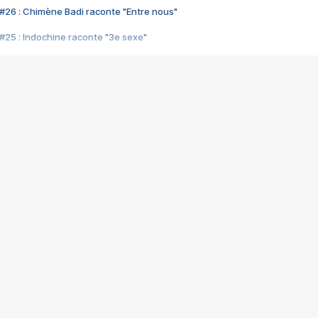
#26 : Chimène Badi raconte "Entre nous"
#25 : Indochine raconte "3e sexe"
#24 : Zaho raconte "C'est chelou"
#23 : Patrick Bruel raconte "Au café des délices"
#22 : Kyo raconte "Le chemin"
#21 : Nolwenn Leroy raconte "Cassé"
#20 : Patrick Hernandez raconte "Born to be alive"
#19 : Lorie raconte "Près de moi"
#18 : Michael Jones raconte "A nos actes manqués" (avec Jean-Jacque
#17 : Khaled raconte "Aïcha"
#16 : Corneille raconte "Parce qu'on vient de loin"
#15 : Indochine raconte "L'aventurier"