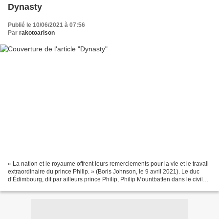
Dynasty
Publié le 10/06/2021 à 07:56
Par
rakotoarison
« La nation et le royaume offrent leurs remerciements pour la vie et le travail
extraordinaire du prince Philip. » (Boris Johnson, le 9 avril 2021). Le duc
d’Édimbourg, dit par ailleurs prince Philip, Philip Mountbatten dans le civil
ordinaire, aurait...