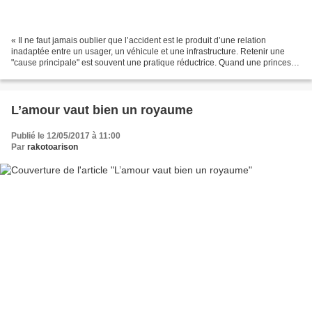
« Il ne faut jamais oublier que l’accident est le produit d’une relation
inadaptée entre un usager, un véhicule et une infrastructure. Retenir une
"cause principale" est souvent une pratique réductrice. Quand une princesse
se tue sous le pont de l’Alma,...
L’amour vaut bien un royaume
Publié le 12/05/2017 à 11:00
Par
rakotoarison