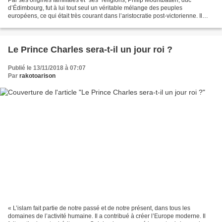
d’Édimbourg, fut à lui tout seul un véritable mélange des peuples
européens, ce qui était très courant dans l’aristocratie post-victorienne. Il
allait avoir 100 ans dans deux mois,...
Le Prince Charles sera-t-il un jour roi ?
Publié le 13/11/2018 à 07:07
Par
rakotoarison
« L’islam fait partie de notre passé et de notre présent, dans tous les
domaines de l’activité humaine. Il a contribué à créer l’Europe moderne. Il