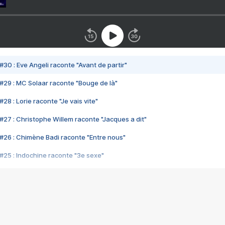
#30 : Eve Angeli raconte "Avant de partir"
#29 : MC Solaar raconte "Bouge de là"
28 : Lorie raconte "Je vais vite"
#27 : Christophe Willem raconte "Jacques a dit"
#26 : Chimène Badi raconte "Entre nous"
#25 : Indochine raconte "3e sexe"
#24 : Zaho raconte "C'est chelou"
#23 : Patrick Bruel raconte "Au café des délices"
#22 : Kyo raconte "Le chemin"