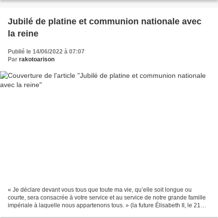
Jubilé de platine et communion nationale avec
la reine
Publié le 14/06/2022 à 07:07
Par
rakotoarison
« Je déclare devant vous tous que toute ma vie, qu’elle soit longue ou
courte, sera consacrée à votre service et au service de notre grande famille
impériale à laquelle nous appartenons tous. » (la future Élisabeth II, le 21
avril 1947 en Afrique du Sud,...