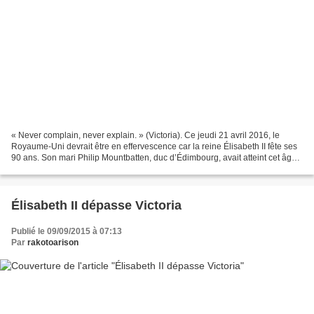
« Never complain, never explain. » (Victoria). Ce jeudi 21 avril 2016, le
Royaume-Uni devrait être en effervescence car la reine Élisabeth II fête ses
90 ans. Son mari Philip Mountbatten, duc d’Édimbourg, avait atteint cet âge
canonique il y a déjà presque...
Élisabeth II dépasse Victoria
Publié le 09/09/2015 à 07:13
Par
rakotoarison