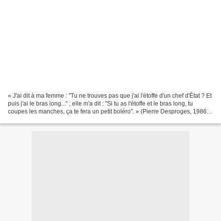
« J'ai dit à ma femme : "Tu ne trouves pas que j'ai l'étoffe d'un chef d'État ? Et
puis j'ai le bras long..." ; elle m'a dit : "Si tu as l'étoffe et le bras long, tu
coupes les manches, ça te fera un petit boléro". » (Pierre Desproges, 1986).
C'est un...