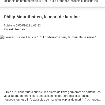
fait partie de notre héritage. ». Celui qui a prononcé les mots ci-dessus les
prononcerait-il encore aujourd’hui,...
Philip Mountbatten, le mari de la reine
Publié le 09/06/2018 à 07:53
Par
rakotoarison
« Dès qu’il débarquera sur l’île, les plants de kava germeront de partout ; les
vieux abandonneront leurs peaux comme des serpents et seront de
nouveau jeunes ; il n’y aura plus de maladies et plus de mort (…) ; chaque
homme pourra coucher avec toute...