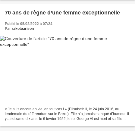
70 ans de règne d’une femme exceptionnelle
Publié le 05/02/2022 à 07:24
Par
rakotoarison
« Je suis encore en vie, en tout cas ! » (Élisabeth II, le 24 juin 2016, au
lendemain du référendum sur le Brexit). Elle n’a jamais manqué d’humour. Il
y a soixante-dix ans, le 6 février 1952, le roi George VI est mort et sa fille
Élisabeth II lui a succédé....