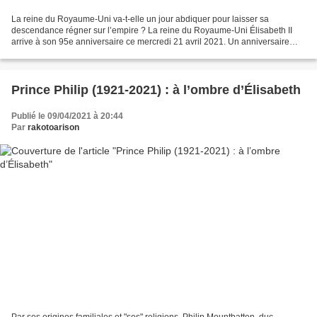
La reine du Royaume-Uni va-t-elle un jour abdiquer pour laisser sa
descendance régner sur l’empire ? La reine du Royaume-Uni Élisabeth II
arrive à son 95e anniversaire ce mercredi 21 avril 2021. Un anniversaire
triste puisqu’elle est veuve depuis le 9...
Prince Philip (1921-2021) : à l’ombre d’Élisabeth
Publié le 09/04/2021 à 20:44
Par
rakotoarison
Par ses origines familiales et "ses" religions, Philip Mountbatten, duc