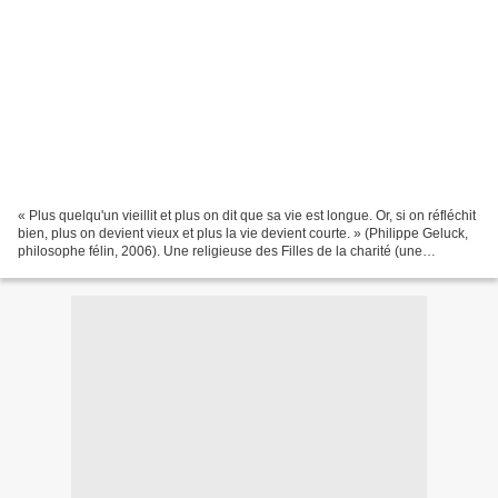
« Plus quelqu'un vieillit et plus on dit que sa vie est longue. Or, si on réfléchit
bien, plus on devient vieux et plus la vie devient courte. » (Philippe Geluck,
philosophe félin, 2006). Une religieuse des Filles de la charité (une
congrégation fondée...