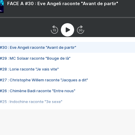
FACE A #30 : Eve Angeli raconte "Avant de partir"
#30 : Eve Angeli raconte "Avant de partir"
#29 : MC Solaar raconte "Bouge de là"
28 : Lorie raconte "Je vais vite"
#27 : Christophe Willem raconte "Jacques a dit"
#26 : Chimène Badi raconte "Entre nous"
#25 : Indochine raconte "3e sexe"
#24 : Zaho raconte "C'est chelou"
#23 : Patrick Bruel raconte "Au café des délices"
#22 : Kyo raconte "Le chemin"