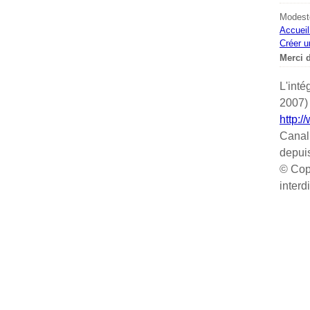
Modeste
Accueil
Créer u
Merci d
L'inté
2007) 
http:/
Canal
depui
© Cop
interd