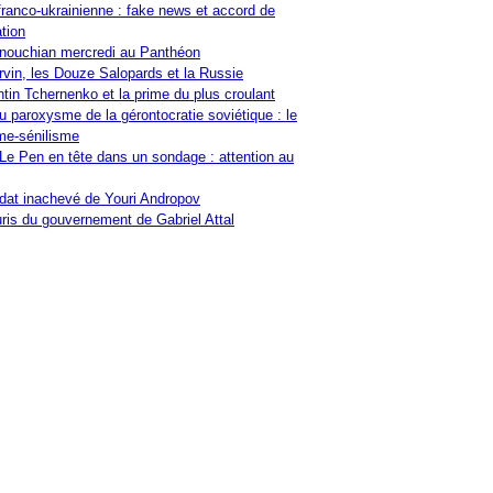
franco-ukrainienne : fake news et accord de
tion
nouchian mercredi au Panthéon
vin, les Douze Salopards et la Russie
tin Tchernenko et la prime du plus croulant
u paroxysme de la gérontocratie soviétique : le
me-sénilisme
Le Pen en tête dans un sondage : attention au
at inachevé de Youri Andropov
ris du gouvernement de Gabriel Attal