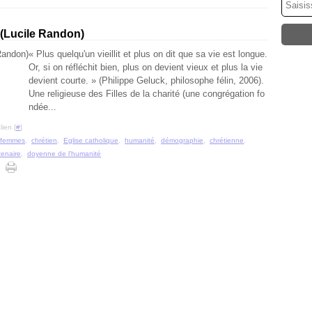
(Lucile Randon)
« Plus quelqu'un vieillit et plus on dit que sa vie est longue.
Or, si on réfléchit bien, plus on devient vieux et plus la vie
devient courte. » (Philippe Geluck, philosophe félin, 2006).
Une religieuse des Filles de la charité (une congrégation fo
ndée...
ien [
#
]
femmes
,
chrétien
,
Eglise catholique
,
humanité
,
démographie
,
chrétienne
,
enaire
,
doyenne de l'humanité