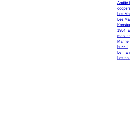
Amitié 
coopéra
Les Ma
Lee Mar
Konstan
1984, a
marxis
Marine 
buzz !
Le mand
Les sou