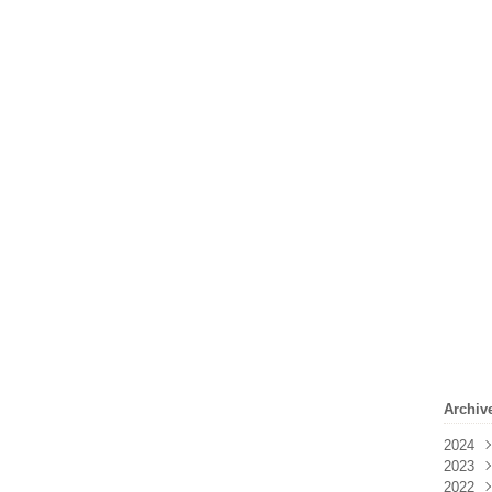
Archiv
2024
2023
Févr
2022
Janv
Déc