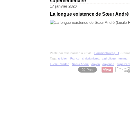
supercentenaire
17 janvier 2023
La longue existence de Sœur André 
Posté par rakotoarison à 23:41 -
Commentaires [
…
]
- Permal
Tags:
religion
,
France
,
christianisme
,
catholique
,
femme
,
Lucile Randon
,
Soeur André
,
doyen
,
doyenne
,
supercent