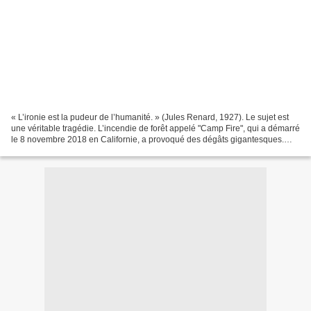
« L’ironie est la pudeur de l’humanité. » (Jules Renard, 1927). Le sujet est
une véritable tragédie. L’incendie de forêt appelé "Camp Fire", qui a démarré
le 8 novembre 2018 en Californie, a provoqué des dégâts gigantesques.
Près de 4 000 pompiers se...