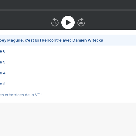
bey Maguire, c'est lui ! Rencontre avec Damien Witecka
e 6
e 5
e 4
e 3
s créatrices de la VF !
e 2
e 1
e Mektoub My Love arrive enfin ! Rencontre avec Shaïn Boumedine et Sal