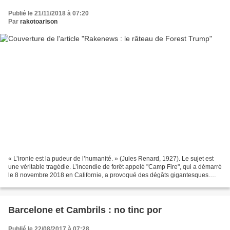
Publié le 21/11/2018 à 07:20
Par
rakotoarison
« L’ironie est la pudeur de l’humanité. » (Jules Renard, 1927). Le sujet est
une véritable tragédie. L’incendie de forêt appelé "Camp Fire", qui a démarré
le 8 novembre 2018 en Californie, a provoqué des dégâts gigantesques.
Près de 4 000 pompiers se...
Barcelone et Cambrils : no tinc por
Publié le 22/08/2017 à 07:28