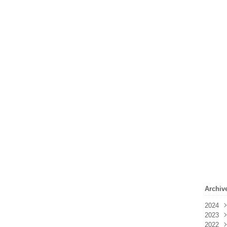
Archiv
2024
2023
Févr
2022
Janv
Déc