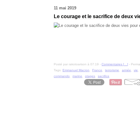
11 mai 2019
Le courage et le sacrifice de deux v
Posté par rakotoarison à 07:19 -
Commentaires [
…
]
- Permal
Tags:
Emmanuel Macron
,
France
,
terrorisme
,
armée
,
vie
commando
,
marine
,
otages
,
sacrifice