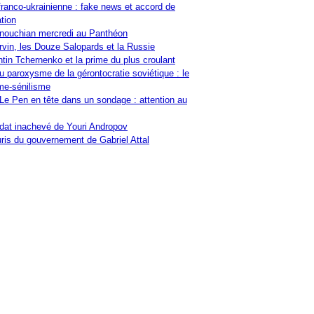
franco-ukrainienne : fake news et accord de
tion
nouchian mercredi au Panthéon
vin, les Douze Salopards et la Russie
tin Tchernenko et la prime du plus croulant
u paroxysme de la gérontocratie soviétique : le
me-sénilisme
Le Pen en tête dans un sondage : attention au
at inachevé de Youri Andropov
ris du gouvernement de Gabriel Attal