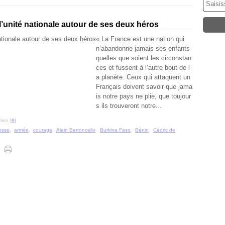
’unité nationale autour de ses deux héros
« La France est une nation qui
n’abandonne jamais ses enfants
quelles que soient les circonstan
ces et fussent à l’autre bout de l
a planète. Ceux qui attaquent un
Français doivent savoir que jama
is notre pays ne plie, que toujour
s ils trouveront notre...
ien [
#
]
lesse
,
armée
,
courage
,
Alain Bertoncello
,
Burkina Faso
,
Bénin
,
Cédric de