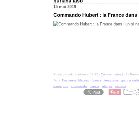
burkina faso
15 mai 2019
Commando Hubert : la France dans l
Posté par rakotoarison à 07:42 -
Commentaires [
…
]
- Permal
Tags:
Emmanuel Macron
,
France
,
terrorisme
,
grande vieil
Pierrepont
,
commando
,
marine
,
otages
,
sacrifice