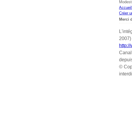
Modeste
Accueil
Créer u
Merci d
L'inté
2007) 
http:/
Canal
depui
© Cop
interd