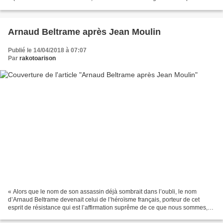
pompiers de Paris, le 29 mai 2018)....
Arnaud Beltrame après Jean Moulin
Publié le 14/04/2018 à 07:07
Par
rakotoarison
« Alors que le nom de son assassin déjà sombrait dans l’oubli, le nom
d’Arnaud Beltrame devenait celui de l’héroïsme français, porteur de cet
esprit de résistance qui est l’affirmation suprême de ce que nous sommes,
de ce pour quoi la France toujours...