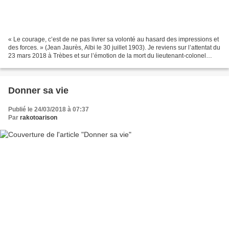
« Le courage, c’est de ne pas livrer sa volonté au hasard des impressions et
des forces. » (Jean Jaurès, Albi le 30 juillet 1903). Je reviens sur l’attentat du
23 mars 2018 à Trèbes et sur l’émotion de la mort du lieutenant-colonel
Arnaud Beltrame qui...
Donner sa vie
Publié le 24/03/2018 à 07:37
Par
rakotoarison