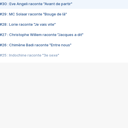
#30 : Eve Angeli raconte "Avant de partir"
#29 : MC Solaar raconte "Bouge de là"
28 : Lorie raconte "Je vais vite"
#27 : Christophe Willem raconte "Jacques a dit"
#26 : Chimène Badi raconte "Entre nous"
#25 : Indochine raconte "3e sexe"
#24 : Zaho raconte "C'est chelou"
#23 : Patrick Bruel raconte "Au café des délices"
#22 : Kyo raconte "Le chemin"
#21 : Nolwenn Leroy raconte "Cassé"
#20 : Patrick Hernandez raconte "Born to be alive"
#19 : Lorie raconte "Près de moi"
#18 : Michael Jones raconte "A nos actes manqués" (avec Jean-Jacque