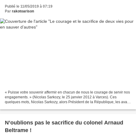
Publié le 11/05/2019 à 07:19
Par
rakotoarison
« Puisse votre souvenir affermir en chacun de nous le courage de servir nos
engagements. » (Nicolas Sarkozy, le 25 janvier 2012 à Varces). Ces
quelques mots, Nicolas Sarkozy, alors Président de la République, les avait
prononcés à Varces, près de Grenoble,...
N’oublions pas le sacrifice du colonel Arnaud
Beltrame !