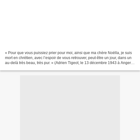
« Pour que vous puissiez prier pour moi, ainsi que ma chère Noëlla, je suis
mort en chrétien, avec l’espoir de vous retrouver, peut-être un jour, dans un
au-delà très beau, très pur. » (Adrien Tigeot, le 13 décembre 1943 à Angers).
L’ancienne résistante...