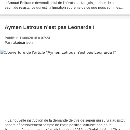
d’Arnaud Beltrame devenait celui de l’héroïsme français, porteur de cet
esprit de résistance qui est l’affirmation suprême de ce que nous sommes,
de ce pour quoi la France toujours...
Aymen Latrous n’est pas Leonarda !
Publié le 11/06/2018 à 07:24
Par
rakotoarison
« La nouvelle instruction de la demande de titre de séjour qui suivra aussitôt
tiendra nécessairement compte de l’acte positif et altruiste par lequel
Mohamed Aymen Latrous s’est distingué en 2015. » (Préfet du Val-d’Oise, le