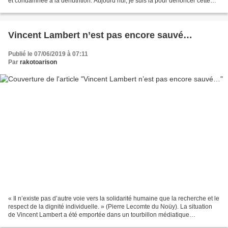
et condamnée à la dénutrition. Aujourd’hui, je suis là pour dénoncer cette
injustice et dire...
Vincent Lambert n’est pas encore sauvé…
Publié le 07/06/2019 à 07:11
Par
rakotoarison
« Il n’existe pas d’autre voie vers la solidarité humaine que la recherche et le
respect de la dignité individuelle. » (Pierre Lecomte du Noüy). La situation
de Vincent Lambert a été emportée dans un tourbillon médiatique
gigantesque lors de la dernière...