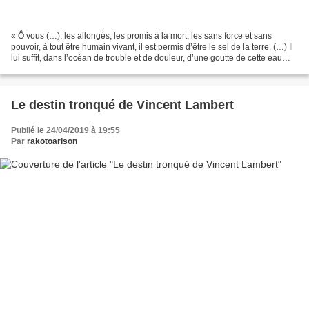
« Ô vous (…), les allongés, les promis à la mort, les sans force et sans
pouvoir, à tout être humain vivant, il est permis d’être le sel de la terre. (…) Il
lui suffit, dans l’océan de trouble et de douleur, d’une goutte de cette eau
pure. (…) Tel est...
Le destin tronqué de Vincent Lambert
Publié le 24/04/2019 à 19:55
Par
rakotoarison