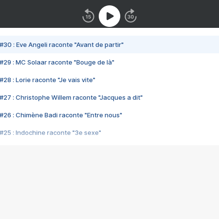
#30 : Eve Angeli raconte "Avant de partir"
#29 : MC Solaar raconte "Bouge de là"
28 : Lorie raconte "Je vais vite"
#27 : Christophe Willem raconte "Jacques a dit"
#26 : Chimène Badi raconte "Entre nous"
#25 : Indochine raconte "3e sexe"
#24 : Zaho raconte "C'est chelou"
#23 : Patrick Bruel raconte "Au café des délices"
#22 : Kyo raconte "Le chemin"
#21 : Nolwenn Leroy raconte "Cassé"