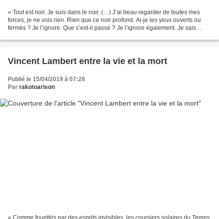
« Tout est noir. Je suis dans le noir. (…) J’ai beau regarder de toutes mes
forces, je ne vois rien. Rien que ce noir profond. Ai-je les yeux ouverts ou
fermés ? Je l’ignore. Que s’est-il passé ? Je l’ignore également. Je sais
seulement que je ne suis...
Vincent Lambert entre la vie et la mort
Publié le 15/04/2019 à 07:28
Par
rakotoarison
« Comme fouettés par des esprits invisibles, les coursiers solaires du Temps