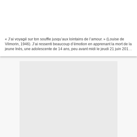
« J’ai voyagé sur ton souffle jusqu’aux lointains de l’amour. » (Louise de
Vilmorin, 1946). J’ai ressenti beaucoup d’émotion en apprenant la mort de la
jeune Inès, une adolescente de 14 ans, peu avant midi le jeudi 21 juin 2018
à l’hôpital de Nancy. J’imagine...