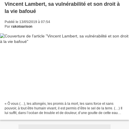
Vincent Lambert, sa vulnérabilité et son droit à
la vie bafoué
Publié le 13/05/2019 à 07:54
Par
rakotoarison
« Ô vous (…), les allongés, les promis à la mort, les sans force et sans
pouvoir, à tout être humain vivant, il est permis d’être le sel de la terre. (…) Il
lui suffit, dans l’océan de trouble et de douleur, d’une goutte de cette eau
pure. (…) Tel est...