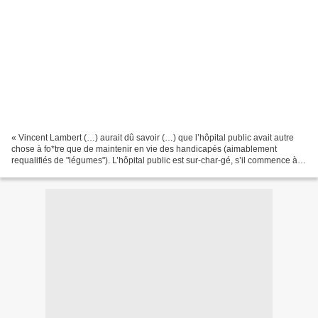
« Vincent Lambert (…) aurait dû savoir (…) que l’hôpital public avait autre
chose à fo*tre que de maintenir en vie des handicapés (aimablement
requalifiés de "légumes"). L’hôpital public est sur-char-gé, s’il commence à y
avoir trop de Vincent Lambert,...