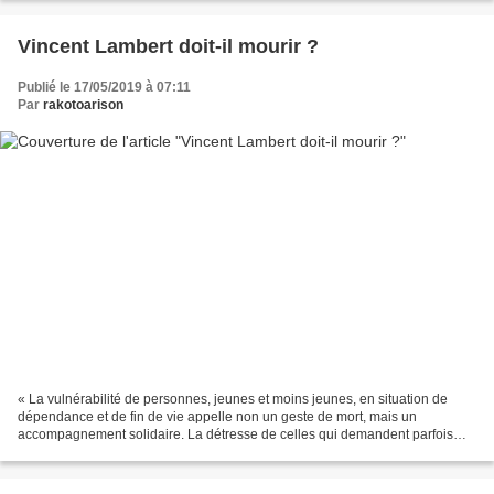
Vincent Lambert doit-il mourir ?
Publié le 17/05/2019 à 07:11
Par
rakotoarison
« La vulnérabilité de personnes, jeunes et moins jeunes, en situation de
dépendance et de fin de vie appelle non un geste de mort, mais un
accompagnement solidaire. La détresse de celles qui demandent parfois
que l’on mette fin à leur vie, si elle n’a...