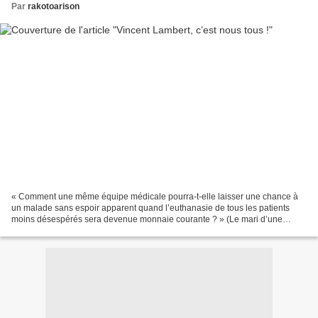
Par
rakotoarison
« Comment une même équipe médicale pourra-t-elle laisser une chance à
un malade sans espoir apparent quand l’euthanasie de tous les patients
moins désespérés sera devenue monnaie courante ? » (Le mari d’une
personne en état pauci-relationnel, "Le Figaro"...